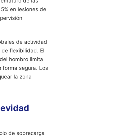
rematuro de las
 15% en lesiones de
pervisión
obales de actividad
de flexibilidad. El
 del hombro limita
e forma segura. Los
quear la zona
gevidad
pio de sobrecarga