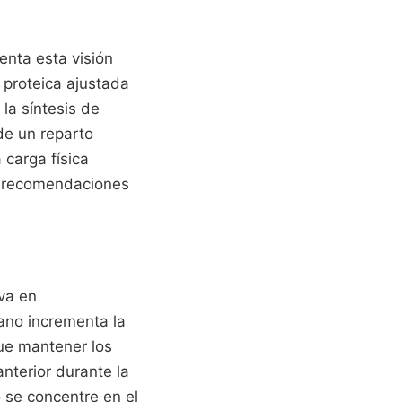
enta esta visión
 proteica ajustada
la síntesis de
de un reparto
 carga física
as recomendaciones
iva en
ano incrementa la
que mantener los
anterior durante la
o se concentre en el