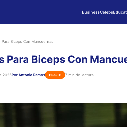
Business
Celebs
Educat
os Para Biceps Con Mancuernas
os Para Biceps Con Mancu
de 2026
Por Antonio Ramos
7 min de lectura
HEALTH