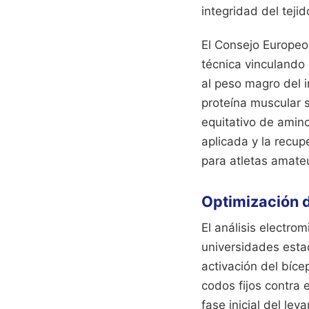
integridad del teji
El Consejo Europeo
técnica vinculando 
al peso magro del i
proteína muscular 
equitativo de amino
aplicada y la recup
para atletas amate
Optimización 
El análisis electro
universidades esta
activación del bíc
codos fijos contra e
fase inicial del le