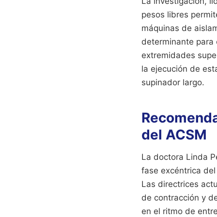
La investigación, li
pesos libres permi
máquinas de aislami
determinante para q
extremidades super
la ejecución de est
supinador largo.
Recomendac
del ACSM
La doctora Linda Pe
fase excéntrica del
Las directrices ac
de contracción y d
en el ritmo de ent