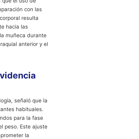
ca que el uso de
mparación con las
corporal resulta
te hacia las
e la muñeca durante
aquial anterior y el
videncia
logía, señaló que la
cantes habituales.
ndos para la fase
l peso. Este ajuste
mprometer la