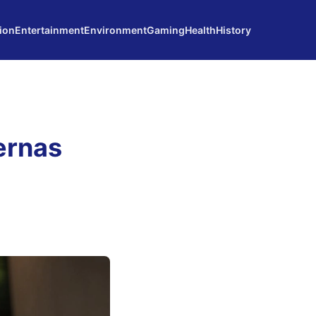
ion
Entertainment
Environment
Gaming
Health
History
ernas