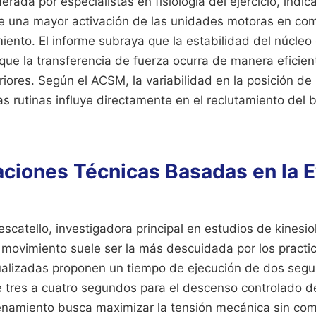
derada por especialistas en fisiología del ejercicio, indi
te una mayor activación de las unidades motoras en co
ento. El informe subraya que la estabilidad del núcleo 
ue la transferencia de fuerza ocurra de manera eficien
iores. Según el ACSM, la variabilidad en la posición d
as rutinas influye directamente en el reclutamiento del br
iones Técnicas Basadas en la E
scatello, investigadora principal en estudios de kinesio
 movimiento suele ser la más descuidada por los practi
tualizadas proponen un tiempo de ejecución de dos segu
e tres a cuatro segundos para el descenso controlado de
renamiento busca maximizar la tensión mecánica sin co