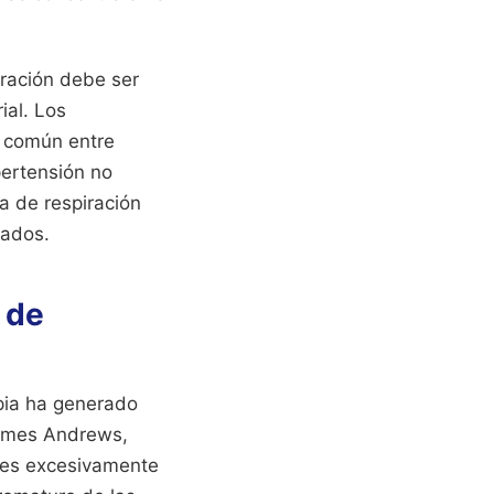
iración debe ser
ial. Los
, común entre
pertensión no
a de respiración
sados.
 de
apia ha generado
James Andrews,
rres excesivamente