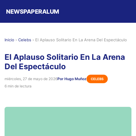
NEWSPAPERALUM
Inicio
›
Celebs
›
El Aplauso Solitario En La Arena Del Espectáculo
El Aplauso Solitario En La Arena
Del Espectáculo
miércoles, 27 de mayo de 2026
Por Hugo Muñoz
CELEBS
6 min de lectura