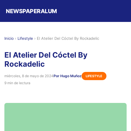
NEWSPAPERALUM
Inicio
›
Lifestyle
›
El Atelier Del Cóctel By Rockadelic
El Atelier Del Cóctel By
Rockadelic
miércoles, 8 de mayo de 2024
Por Hugo Muñoz
LIFESTYLE
9 min de lectura