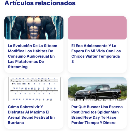
Artículos relacionados
La Evolución De La Sitcom
El Eco Adolescente Y La
Modifica Los Hábitos De
Espera En Mi Vida Con Los
Consumo Audiovisual En
Chicos Walter Temporada
Las Plataformas De
3
Streaming
Cómo Sobrevivir Y
Por Qué Buscar Una Escena
Disfrutar Al Máximo El
Post Creditos Spider Man
Arenal Sound Festival En
Brand New Day Te Hace
Burriana
Perder Tiempo Y Dinero