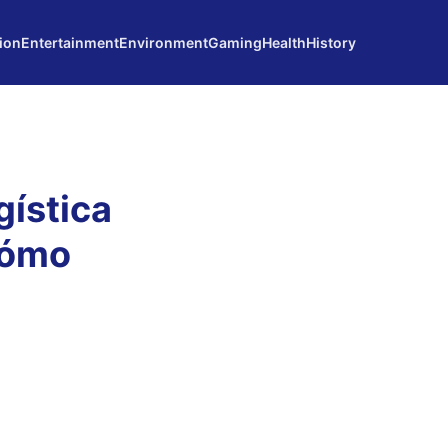
ion
Entertainment
Environment
Gaming
Health
History
gística
Cómo