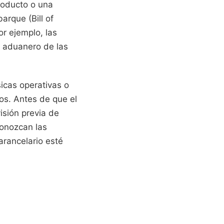
roducto o una
rque (Bill of
r ejemplo, las
or aduanero de las
icas operativas o
os. Antes de que el
isión previa de
conozcan las
arancelario esté