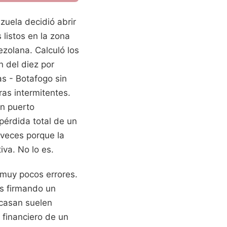
uela decidió abrir
 listos en la zona
ezolana. Calculó los
 del diez por
as - Botafogo sin
ras intermitentes.
un puerto
pérdida total de un
 veces porque la
va. No lo es.
 muy pocos errores.
ás firmando un
acasan suelen
o financiero de un