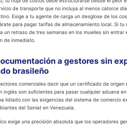
o, tu hoja de costos debe estructurarse desde el peor e
vicio de transporte que no incluya al menos catorce dí
stino. Exige a tu agente de carga un desglose de los co
árate para pagar tarifas de almacenamiento local. Si t
a un retraso de tres semanas en los muelles sin entrar 
ón de inmediato.
documentación a gestores sin ex
ado brasileño
ectores comerciales decir que un certificado de origen
en inglés son suficientes para pasar cualquier aduana e
a lidiado con las exigencias del sistema de comercio ext
biantes del Seniat en Venezuela.
tico exige una precisión absoluta que los operadores ge