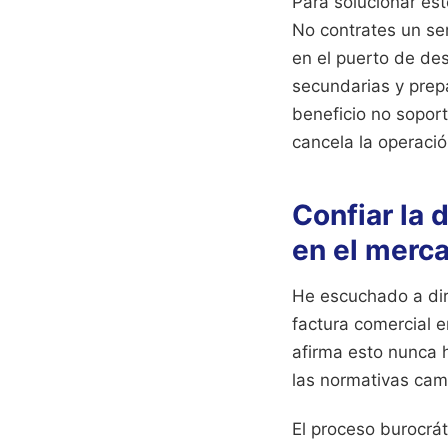
Para solucionar est
No contrates un ser
en el puerto de de
secundarias y prep
beneficio no soport
cancela la operaci
Confiar la 
en el merc
He escuchado a dir
factura comercial 
afirma esto nunca h
las normativas cam
El proceso burocrá