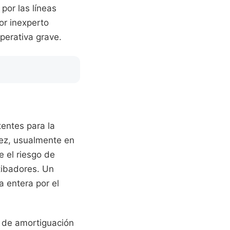
por las líneas
dor inexperto
operativa grave.
tentes para la
vez, usualmente en
 el riesgo de
tibadores. Un
a entera por el
r de amortiguación