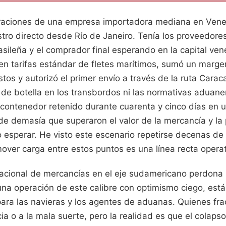
raciones de una empresa importadora mediana en Venez
tro directo desde Río de Janeiro. Tenía los proveedores
asileña y el comprador final esperando en la capital ven
n tarifas estándar de fletes marítimos, sumó un margen
stos y autorizó el primer envío a través de la ruta Carac
os de botella en los transbordos ni las normativas aduane
 contenedor retenido durante cuarenta y cinco días en 
 de demasía que superaron el valor de la mercancía y la 
o esperar. He visto este escenario repetirse decenas de
ver carga entre estos puntos es una línea recta operati
rnacional de mercancías en el eje sudamericano perdona
una operación de este calibre con optimismo ciego, est
ara las navieras y los agentes de aduanas. Quienes fr
cia o a la mala suerte, pero la realidad es que el colaps