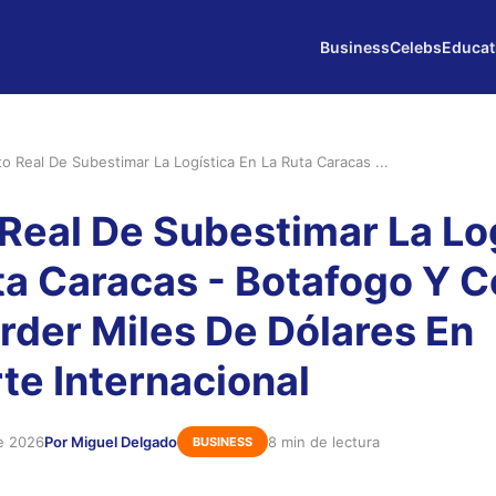
Business
Celebs
Educat
to Real De Subestimar La Logística En La Ruta Caracas ...
 Real De Subestimar La Lo
ta Caracas - Botafogo Y 
erder Miles De Dólares En
te Internacional
e 2026
Por Miguel Delgado
8 min de lectura
BUSINESS