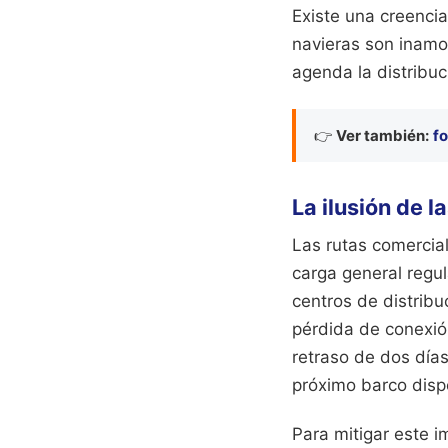
Existe una creencia
navieras son inamov
agenda la distribuc
👉
Ver también:
fo
La ilusión de l
Las rutas comercial
carga general regu
centros de distrib
pérdida de conexió
retraso de dos días
próximo barco dispo
Para mitigar este i