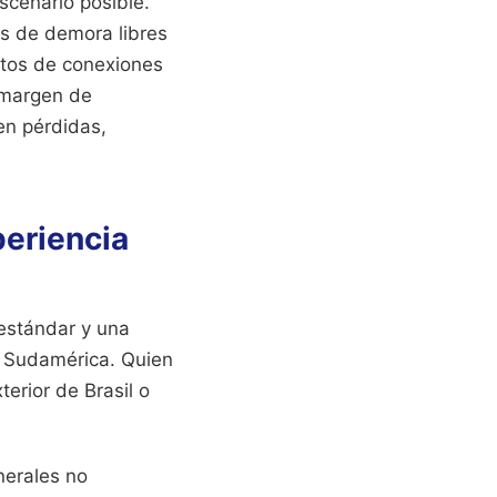
scenario posible.
as de demora libres
stos de conexiones
u margen de
en pérdidas,
periencia
 estándar y una
n Sudamérica. Quien
erior de Brasil o
nerales no