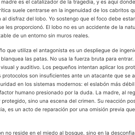
la madre es el catalizador de la tragedia, y es aquí dond
crítica suele centrarse en la ingenuidad de los cabritos q
al disfraz del lobo. Yo sostengo que el foco debe estar
e les proporcionó. El lobo no es un accidente de la natu
table de un entorno sin muros reales.
o que utiliza el antagonista es un despliegue de ingenier
e blanquea las patas. No usa la fuerza bruta para entrar.
visual y auditivo. Los pequeños intentan aplicar los pro
 protocolos son insuficientes ante un atacante que se a
guridad en los sistemas modernos: el eslabón más débil 
l factor humano presionado por la duda. La madre, al reg
 protegido, sino una escena del crimen. Su reacción pos
ia, es un acto de reparación por una omisión previa que 
n no reside en el miedo al bosque, sino en la desconfia