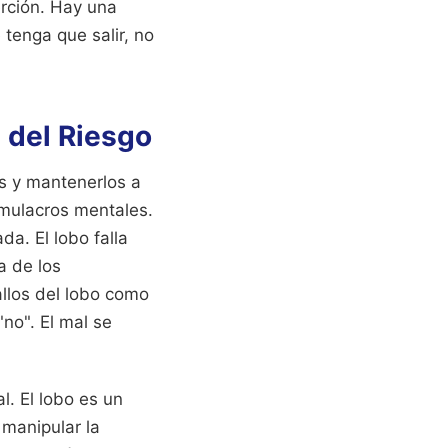
rción. Hay una
 tenga que salir, no
d del Riesgo
os y mantenerlos a
imulacros mentales.
da. El lobo falla
a de los
allos del lobo como
"no". El mal se
l. El lobo es un
 manipular la