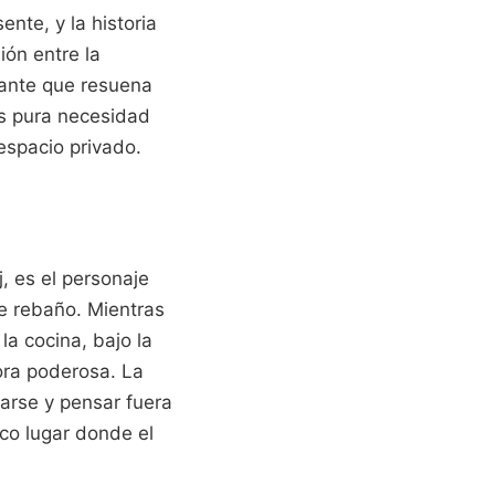
nte, y la historia
ión entre la
tante que resuena
es pura necesidad
 espacio privado.
j, es el personaje
e rebaño. Mientras
a cocina, bajo la
ora poderosa. La
arse y pensar fuera
ico lugar donde el