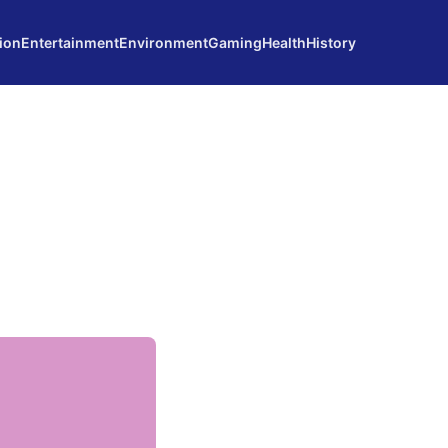
ion
Entertainment
Environment
Gaming
Health
History