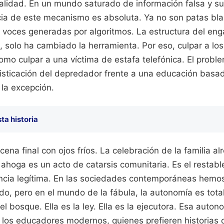
ealidad. En un mundo saturado de información falsa y s
cia de este mecanismo es absoluta. Ya no son patas bla
o voces generadas por algoritmos. La estructura del en
 solo ha cambiado la herramienta. Por eso, culpar a los
omo culpar a una víctima de estafa telefónica. El proble
isticación del depredador frente a una educación basad
la excepción.
ta historia
cena final con ojos fríos. La celebración de la familia a
 ahoga es un acto de catarsis comunitaria. Es el restab
lencia legítima. En las sociedades contemporáneas hem
ado, pero en el mundo de la fábula, la autonomía es tota
el bosque. Ella es la ley. Ella es la ejecutora. Esa auton
 los educadores modernos, quienes prefieren historias d