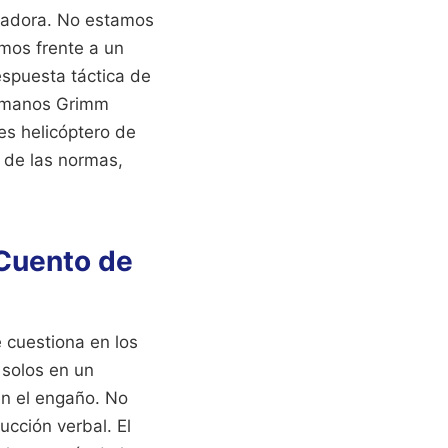
eradora. No estamos
mos frente a un
espuesta táctica de
ermanos Grimm
es helicóptero de
o de las normas,
 Cuento de
e cuestiona en los
 solos en un
n el engaño. No
ucción verbal. El