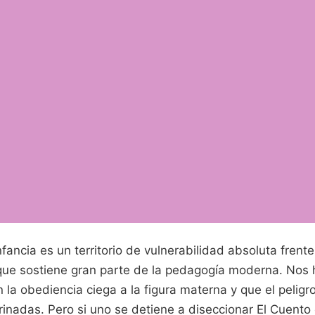
nfancia es un territorio de vulnerabilidad absoluta frent
 que sostiene gran parte de la pedagogía moderna. Nos 
 la obediencia ciega a la figura materna y que el peligr
inadas. Pero si uno se detiene a diseccionar El Cuento 