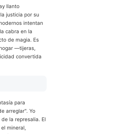
ay llanto
a justicia por su
 modernos intentan
la cabra en la
cto de magia. Es
hogar —tijeras,
ticidad convertida
ntasía para
e arreglar". Yo
e la represalia. El
el mineral,