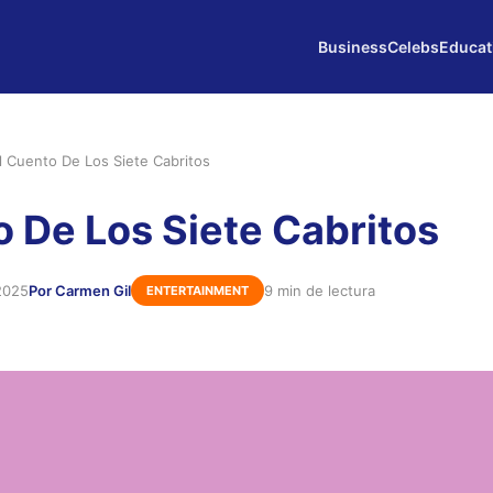
Business
Celebs
Educat
l Cuento De Los Siete Cabritos
o De Los Siete Cabritos
2025
Por Carmen Gil
9 min de lectura
ENTERTAINMENT