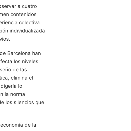
bservar a cuatro
umen contenidos
eriencia colectiva
ión individualizada
ios.
 de Barcelona han
fecta los niveles
iseño de las
ca, elimina el
digería lo
en la norma
de los silencios que
a economía de la