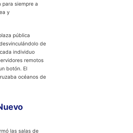
n para siempre a
ea y
plaza pública
, desvinculándolo de
 cada individuo
servidores remotos
un botón. El
 cruzaba océanos de
 Nuevo
ormó las salas de