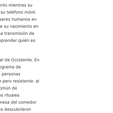
iento mientras su
su teléfono móvil.
s seres humanos en
de su nacimiento en
na transmisión de
mprender quién es
al de Occidente. En
rograma de
e personas
 pero resistente: al
 común de
s rituales
a mesa del comedor
ales descubrieron