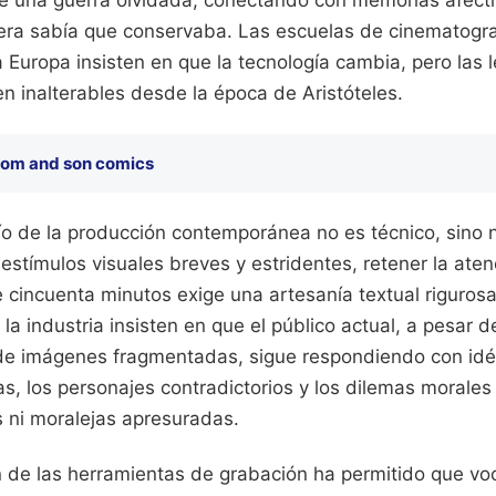
 de una guerra olvidada, conectando con memorias afecti
iera sabía que conservaba. Las escuelas de cinematograf
 Europa insisten en que la tecnología cambia, pero las 
inalterables desde la época de Aristóteles.
om and son comics
ío de la producción contemporánea no es técnico, sino n
stímulos visuales breves y estridentes, retener la aten
cincuenta minutos exige una artesanía textual rigurosa
a industria insisten en que el público actual, a pesar 
 de imágenes fragmentadas, sigue respondiendo con idé
s, los personajes contradictorios y los dilemas morales
s ni moralejas apresuradas.
 de las herramientas de grabación ha permitido que vo