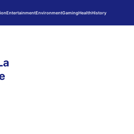
ion
Entertainment
Environment
Gaming
Health
History
La
e