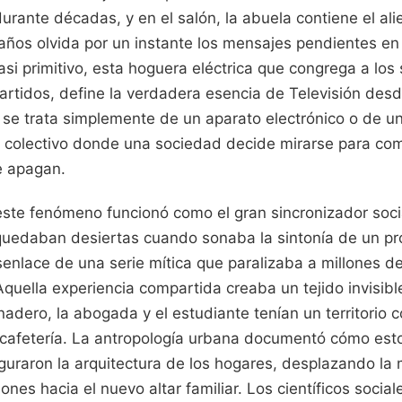
durante décadas, y en el salón, la abuela contiene el al
 años olvida por un instante los mensajes pendientes en 
si primitivo, esta hoguera eléctrica que congrega a lo
artidos, define la verdadera esencia de Televisión des
o se trata simplemente de un aparato electrónico o de u
o colectivo donde una sociedad decide mirarse para co
e apagan.
ste fenómeno funcionó como el gran sincronizador soci
 quedaban desiertas cuando sonaba la sintonía de un p
senlace de una serie mítica que paralizaba a millones d
uella experiencia compartida creaba un tejido invisible
anadero, la abogada y el estudiante tenían un territorio
 cafetería. La antropología urbana documentó cómo esto
guraron la arquitectura de los hogares, desplazando l
llones hacia el nuevo altar familiar. Los científicos soci