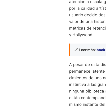
atención a escala 
por la calidad artí
usuario decide desl
valor de una histor
métricas de retenci
y Hollywood.
🔗
Leer más:
back 
A pesar de esta di
permanece latente b
cimientos de una na
instintiva a las gr
ninguna biblioteca 
están contemplando
mismo instante del 