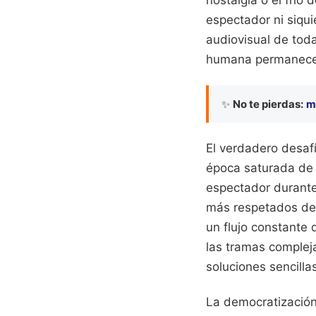
nostalgia o el frío
espectador ni siqu
audiovisual de toda
humana permanecen 
✨
No te pierdas:
m
El verdadero desaf
época saturada de e
espectador durante 
más respetados de l
un flujo constante
las tramas compleja
soluciones sencilla
La democratización