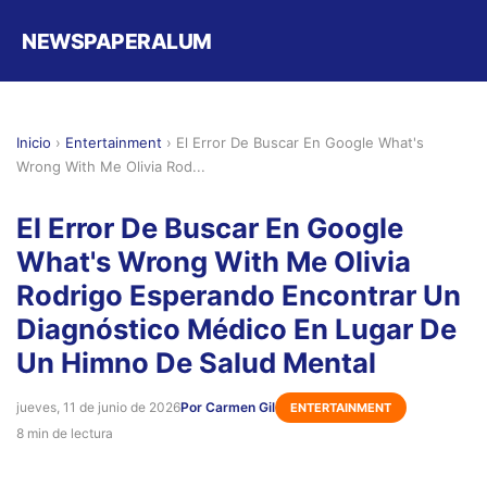
NEWSPAPERALUM
Inicio
›
Entertainment
›
El Error De Buscar En Google What's
Wrong With Me Olivia Rod...
El Error De Buscar En Google
What's Wrong With Me Olivia
Rodrigo Esperando Encontrar Un
Diagnóstico Médico En Lugar De
Un Himno De Salud Mental
jueves, 11 de junio de 2026
Por Carmen Gil
ENTERTAINMENT
8 min de lectura