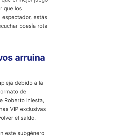
r que los
l espectador, estás
escuchar poesía rota
vos arruina
pleja debido a la
 formato de
e Roberto Iniesta,
nas VIP exclusivas
lver el saldo.
en este subgénero