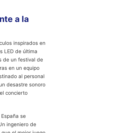
nte a la
áculos inspirados en
s LED de última
 de un festival de
tras en un equipo
stinado al personal
 un desastre sonoro
el concierto
n España se
 Un ingeniero de
 que el mejor juego