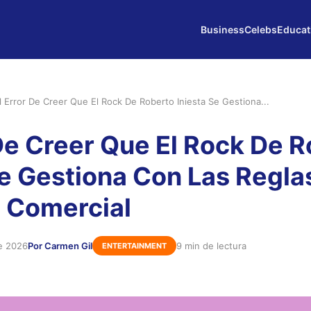
Business
Celebs
Educat
l Error De Creer Que El Rock De Roberto Iniesta Se Gestiona...
 De Creer Que El Rock De 
Se Gestiona Con Las Regla
a Comercial
e 2026
Por Carmen Gil
9 min de lectura
ENTERTAINMENT