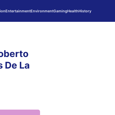
ion
Entertainment
Environment
Gaming
Health
History
Roberto
s De La