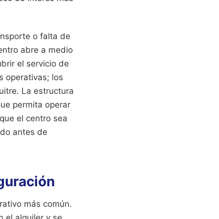
nsporte o falta de
centro abre a medio
rir el servicio de
s operativas; los
itre. La estructura
que permita operar
que el centro sea
ado antes de
uguración
perativo más común.
 el alquiler y se