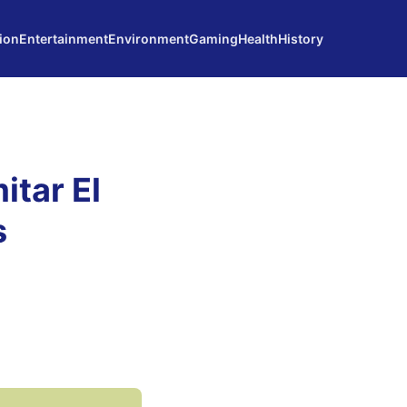
ion
Entertainment
Environment
Gaming
Health
History
itar El
s