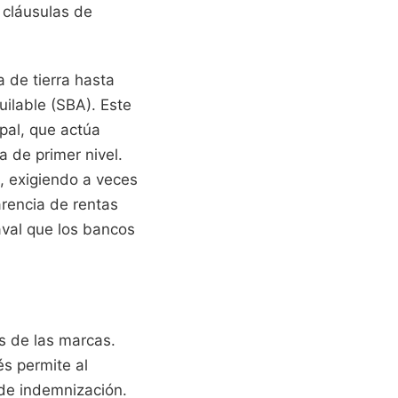
 cláusulas de
a de tierra hasta
uilable (SBA). Este
ipal, que actúa
a de primer nivel.
, exigiendo a veces
arencia de rentas
aval que los bancos
s de las marcas.
és permite al
 de indemnización.