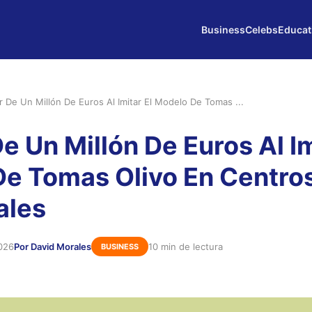
Business
Celebs
Educat
or De Un Millón De Euros Al Imitar El Modelo De Tomas ...
De Un Millón De Euros Al Im
e Tomas Olivo En Centro
ales
026
Por David Morales
10 min de lectura
BUSINESS