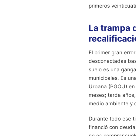
primeros veinticua
La trampa d
recalificac
El primer gran erro
desconectadas basá
suelo es una ganga 
municipales. Es un
Urbana (PGOU) en 
meses; tarda años,
medio ambiente y c
Durante todo ese ti
financió con deuda,
no es comprar suelo