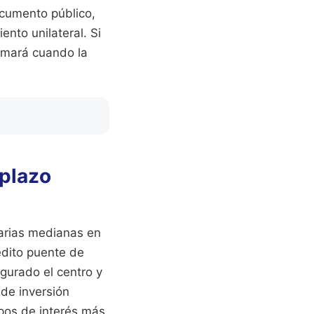
ocumento público,
nto unilateral. Si
irmará cuando la
 plazo
arias medianas en
édito puente de
gurado el centro y
 de inversión
ipos de interés más