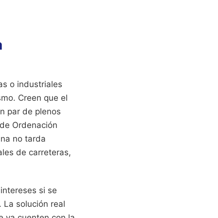
a
s o industriales
smo. Creen que el
un par de plenos
 de Ordenación
na no tarda
les de carreteras,
intereses si se
 La solución real
ue ya cuenten con la