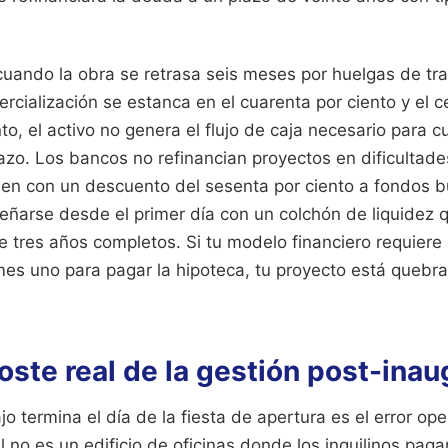
cuando la obra se retrasa seis meses por huelgas de tra
ercialización se estanca en el cuarenta por ciento y el 
, el activo no genera el flujo de caja necesario para cub
azo. Los bancos no refinancian proyectos en dificultade
en con un descuento del sesenta por ciento a fondos bu
señarse desde el primer día con un colchón de liquidez 
 tres años completos. Si tu modelo financiero requiere 
mes uno para pagar la hipoteca, tu proyecto está quebr
coste real de la gestión post-ina
jo termina el día de la fiesta de apertura es el error o
 no es un edificio de oficinas donde los inquilinos pagan