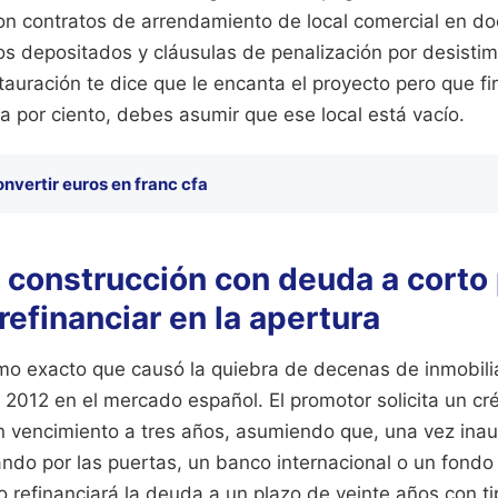
on contratos de arrendamiento de local comercial en d
s depositados y cláusulas de penalización por desistimie
auración te dice que le encanta el proyecto pero que f
a por ciento, debes asumir que ese local está vacío.
onvertir euros en franc cfa
a construcción con deuda a corto
efinanciar en la apertura
mo exacto que causó la quiebra de decenas de inmobili
y 2012 en el mercado español. El promotor solicita un cr
n vencimiento a tres años, asumiendo que, una vez inau
ando por las puertas, un banco internacional o un fondo
o refinanciará la deuda a un plazo de veinte años con t