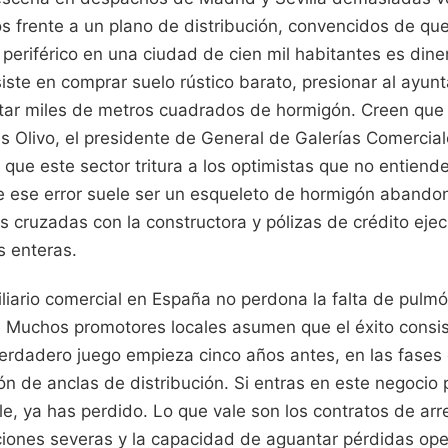
 frente a un plano de distribución, convencidos de que
periférico en una ciudad de cien mil habitantes es diner
iste en comprar suelo rústico barato, presionar al ayun
antar miles de metros cuadrados de hormigón. Creen que 
 Olivo, el presidente de General de Galerías Comerciale
que este sector tritura a los optimistas que no entienden
 de ese error suele ser un esqueleto de hormigón aband
s cruzadas con la constructora y pólizas de crédito ej
s enteras.
iliario comercial en España no perdona la falta de pulmón
. Muchos promotores locales asumen que el éxito consis
verdadero juego empieza cinco años antes, en las fases
ón de anclas de distribución. Si entras en este negocio
vale, ya has perdido. Lo que vale son los contratos de ar
ciones severas y la capacidad de aguantar pérdidas ope