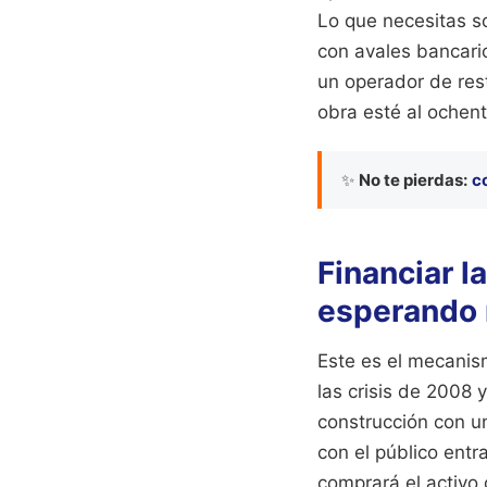
Lo que necesitas s
con avales bancario
un operador de rest
obra esté al ochent
✨
No te pierdas:
c
Financiar l
esperando r
Este es el mecanis
las crisis de 2008 
construcción con u
con el público entr
comprará el activo 