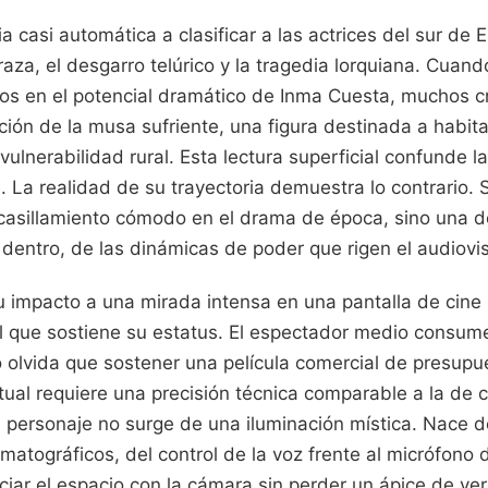
a casi automática a clasificar a las actrices del sur de 
raza, el desgarro telúrico y la tragedia lorquiana. Cuando
ojos en el potencial dramático de Inma Cuesta, muchos c
ión de la musa sufriente, una figura destinada a habit
a vulnerabilidad rural. Esta lectura superficial confunde l
 La realidad de su trayectoria demuestra lo contrario. S
casillamiento cómodo en el drama de época, sino una d
 dentro, de las dinámicas de poder que rigen el audiovi
 impacto a una mirada intensa en una pantalla de cine 
al que sostiene su estatus. El espectador medio consum
olvida que sostener una película comercial de presupu
ual requiere una precisión técnica comparable a la de c
l personaje no surge de una iluminación mística. Nace d
matográficos, del control de la voz frente al micrófono 
iar el espacio con la cámara sin perder un ápice de ve