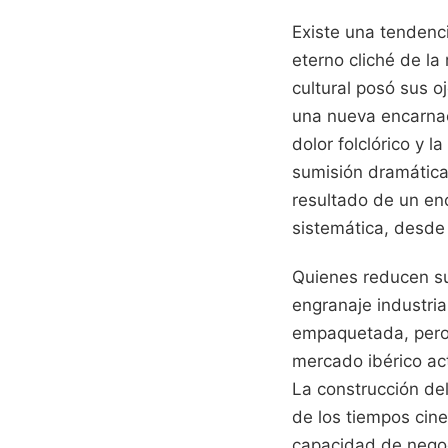
Existe una tendenci
eterno cliché de la 
cultural posó sus 
una nueva encarnac
dolor folclórico y l
sumisión dramática.
resultado de un en
sistemática, desde
Quienes reducen su
engranaje industri
empaquetada, pero 
mercado ibérico act
La construcción de
de los tiempos cine
capacidad de negoc