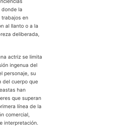
onciencias
s donde la
 trabajos en
al llanto o a la
reza deliberada,
a actriz se limita
isión ingenua del
l personaje, su
n del cuerpo que
neastas han
jeres que superan
rimera línea de la
ón comercial,
e interpretación.