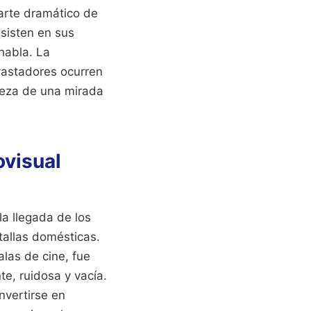
arte dramático de
nsisten en sus
habla. La
vastadores ocurren
ijeza de una mirada
ovisual
la llegada de los
tallas domésticas.
alas de cine, fue
e, ruidosa y vacía.
nvertirse en