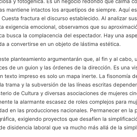
nciosa y fotogénica. Es un negocio redondo que calma c
s mantiene intactos los arquetipos de siempre. Aquí e
Cuesta fractura el discurso establecido. Al analizar sus
ta exigencia emocional, observamos que su aproximación 
a busca la complacencia del espectador. Hay una aspe
a a convertirse en un objeto de lástima estética.
ste planteamiento argumentarán que, al fin y al cabo, un
rices de un guion y las órdenes de la dirección. Es una v
n texto impreso es solo un mapa inerte. La fisonomía de
la trama y la subversión de las líneas escritas depende
isterio de Cultura y diversas asociaciones de mujeres ci
ente la alarmante escasez de roles complejos para mu
dad en las producciones nacionales. Permanecer en la p
ráfica, exigiendo proyectos que desafíen la simplificaci
de disidencia laboral que va mucho más allá de la simpl