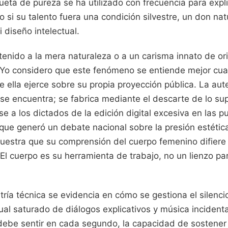
queta de pureza se ha utilizado con frecuencia para exp
o si su talento fuera una condición silvestre, un don nat
 diseño intelectual.
ostenido a la mera naturaleza o a un carisma innato de o
o. Yo considero que este fenómeno se entiende mejor cua
e ella ejerce sobre su propia proyección pública. La aute
e encuentra; se fabrica mediante el descarte de lo sup
se a los dictados de la edición digital excesiva en las p
que generó un debate nacional sobre la presión estétic
estra que su comprensión del cuerpo femenino difiere 
El cuerpo es su herramienta de trabajo, no un lienzo p
ía técnica se evidencia en cómo se gestiona el silencio
l saturado de diálogos explicativos y música incidental
debe sentir en cada segundo, la capacidad de sostener 