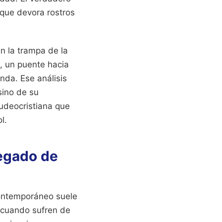
 que devora rostros
en la trampa de la
o, un puente hacia
nda. Ese análisis
sino de su
judeocristiana que
l.
Legado de
contemporáneo suele
s cuando sufren de