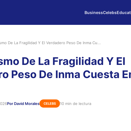
Business
Celebs
Educat
ismo De La Fragilidad Y El Verdadero Peso De Inma Cu...
smo De La Fragilidad Y El
o Peso De Inma Cuesta En
2026
Por David Morales
10 min de lectura
CELEBS