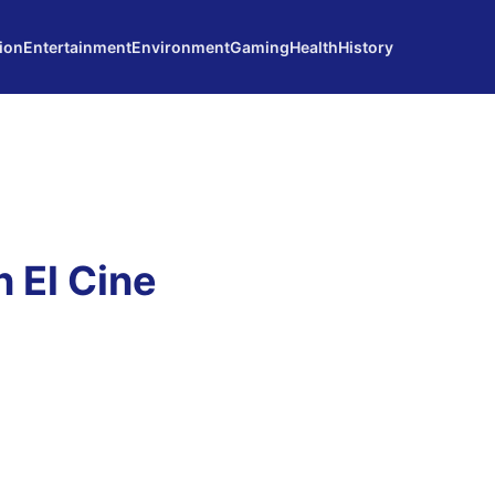
ion
Entertainment
Environment
Gaming
Health
History
 El Cine