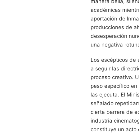
manera bella, sile
académicas mientra
aportación de Inma 
producciones de al
desesperación nunc
una negativa rotund
Los escépticos de e
a seguir las direct
proceso creativo. U
peso específico en 
las ejecuta. El Min
señalado repetidam
cierta barrera de e
industria cinematog
constituye un acto 