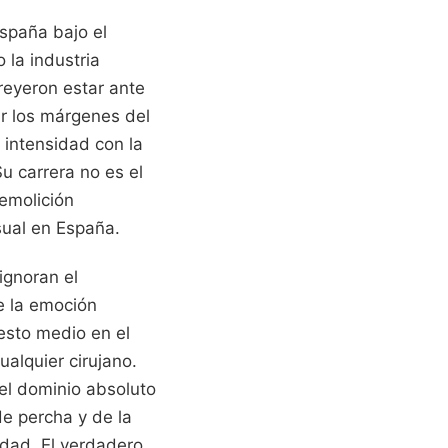
España bajo el
 la industria
reyeron estar ante
ar los márgenes del
a intensidad con la
u carrera no es el
emolición
sual en España.
ignoran el
e la emoción
esto medio en el
ualquier cirujano.
el dominio absoluto
de percha y de la
rdad. El verdadero