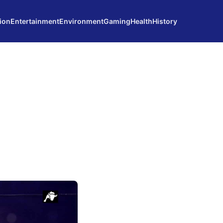
ion
Entertainment
Environment
Gaming
Health
History