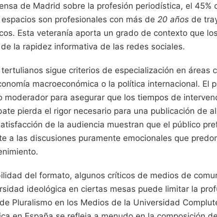
ensa de Madrid sobre la profesión periodística, el 45% 
s espacios son profesionales con más de
20 años
de tra
icos. Esta veteranía aporta un grado de contexto que l
de la rapidez informativa de las redes sociales.
 tertulianos sigue criterios de especialización en áreas
economía macroeconómica o la política internacional. El 
 moderador para asegurar que los tiempos de intervenc
ate pierda el rigor necesario para una publicación de a
tisfacción de la audiencia muestran que el público pref
e a las discusiones puramente emocionales que predo
enimiento.
bilidad del formato, algunos críticos de medios de comu
ersidad ideológica en ciertas mesas puede limitar la pro
me de Pluralismo en los Medios de la Universidad Complu
ítica en España se refleja a menudo en la composición de 