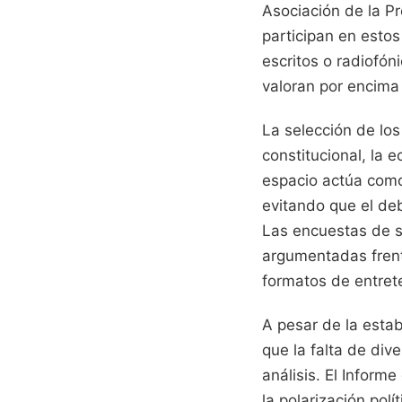
Asociación de la Pr
participan en esto
escritos o radiofón
valoran por encima 
La selección de los
constitucional, la 
espacio actúa como
evitando que el deb
Las encuestas de sa
argumentadas frent
formatos de entret
A pesar de la esta
que la falta de div
análisis. El Infor
la polarización pol