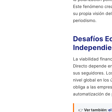
Este fenómeno crea
su propia visión de
periodismo.
Desafíos E
Independie
La viabilidad fina
Directo depende en 
sus seguidores. Los
nivel global en los 
obliga a las empre
automatización de 
👉
Ver también:
el