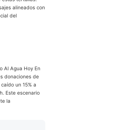
ajes alineados con
cial del
to Al Agua Hoy En
las donaciones de
n caído un 15% a
th. Este escenario
te la