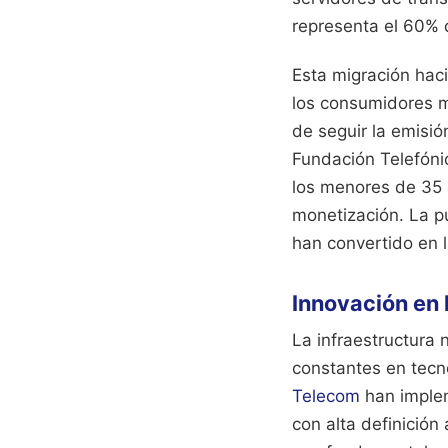
representa el 60% d
Esta migración haci
los consumidores m
de seguir la emisió
Fundación Telefóni
los menores de 35 
monetización. La pu
han convertido en l
Innovación en 
La infraestructura 
constantes en tecn
Telecom
han implem
con alta definición