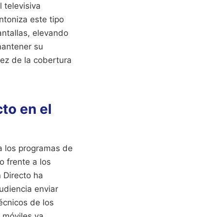
 televisiva
ntoniza este tipo
ntallas, elevando
mantener su
tez de la cobertura
to en el
a los programas de
 frente a los
 Directo ha
udiencia enviar
écnicos de los
s móviles ya