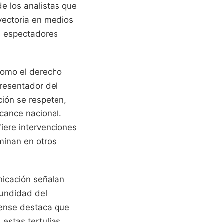
de los analistas que
yectoria en medios
os espectadores
 como el derecho
presentador del
ión se respeten,
lcance nacional.
iere intervenciones
minan en otros
nicación señalan
fundidad del
tense destaca que
estas tertulias.