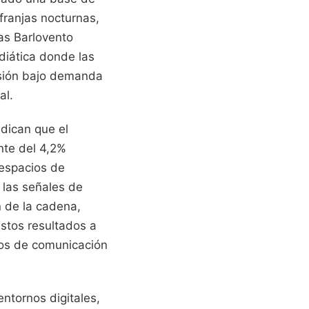
franjas nocturnas,
as Barlovento
iática donde las
isión bajo demanda
al.
dican que el
nte del 4,2%
 espacios de
 las señales de
n de la cadena,
estos resultados a
pos de comunicación
entornos digitales,