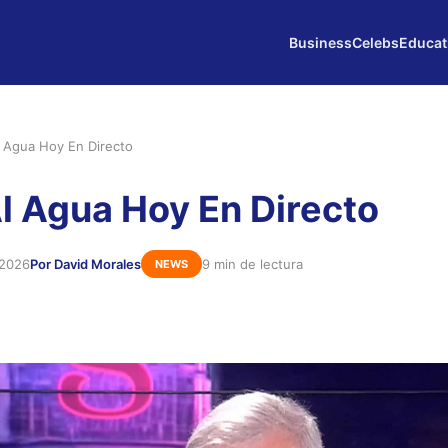
Business
Celebs
Educat
l Agua Hoy En Directo
Al Agua Hoy En Directo
 2026
Por David Morales
9 min de lectura
NEWS