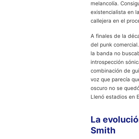
melancolía. Consig
existencialista en 
callejera en el proc
A finales de la déc
del punk comercial.
la banda no buscaba
introspección sóni
combinación de gui
voz que parecía qu
oscuro no se quedó
Llenó estadios en 
La evolució
Smith