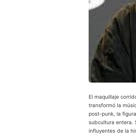
El maquillaje corri
transformó la músi
post-punk, la figu
subcultura entera.
influyentes de la h