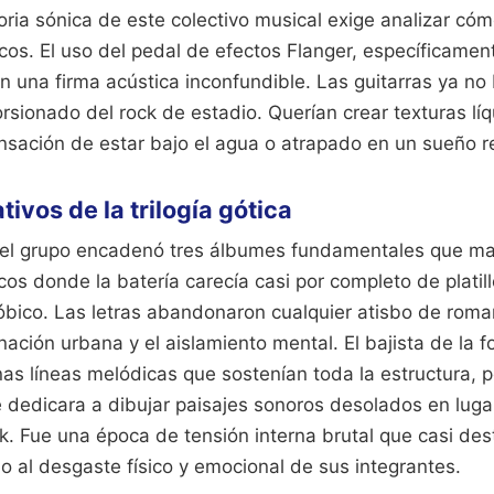
oria sónica de este colectivo musical exige analizar có
icos. El uso del pedal de efectos Flanger, específicame
en una firma acústica inconfundible. Las guitarras ya n
orsionado del rock de estadio. Querían crear texturas lí
nsación de estar bajo el agua o atrapado en un sueño r
ivos de la trilogía gótica
 el grupo encadenó tres álbumes fundamentales que ma
scos donde la batería carecía casi por completo de platil
óbico. Las letras abandonaron cualquier atisbo de roma
enación urbana y el aislamiento mental. El bajista de la 
s líneas melódicas que sostenían toda la estructura, p
se dedicara a dibujar paisajes sonoros desolados en luga
ck. Fue una época de tensión interna brutal que casi des
 al desgaste físico y emocional de sus integrantes.