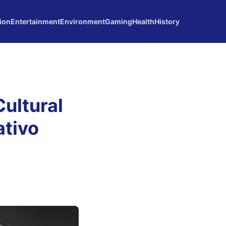
ion
Entertainment
Environment
Gaming
Health
History
Cultural
ativo