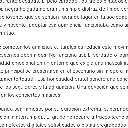
 durante décadas. El pelo cardado, los labios pintados 
pa negra holgada no eran un simple disfraz de fin de s
de jóvenes que se sentían fuera de lugar en la socieda
a y noventa, adoptar esa apariencia funcionaba como u
 mutuo.
 cometen los analistas culturales es reducir este mov
scentes deprimidos. No funciona así. El verdadero logr
ilidad emocional en un entorno que exigía una masculini
te principal se presentaba en el escenario sin miedo a mo
tamente teatral. Esa honestidad brutal generó una con
re los seguidores y la agrupación. Una devoción que se
 en los conciertos masivos.
 banda son famosos por su duración extrema, superando
ción ininterrumpida. El grupo no recurre a trucos tecno
con efectos digitales sofisticados o pistas pregrabadas