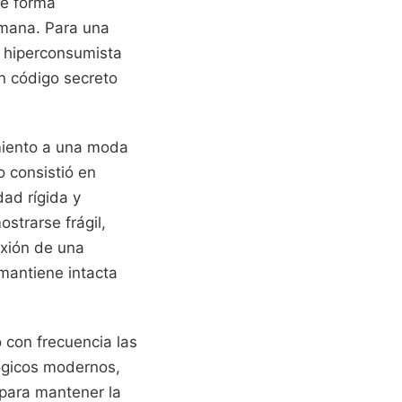
de forma
emana. Para una
d hiperconsumista
n código secreto
imiento a una moda
o consistió en
dad rígida y
strarse frágil,
exión de una
 mantiene intacta
 con frecuencia las
lógicos modernos,
 para mantener la