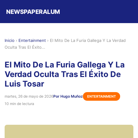
NEWSPAPERALUM
Inicio
›
Entertainment
›
El Mito De La Furia Gallega Y La Verdad
Oculta Tras El Éxito...
El Mito De La Furia Gallega Y La
Verdad Oculta Tras El Éxito De
Luis Tosar
martes, 26 de mayo de 2026
Por Hugo Muñoz
ENTERTAINMENT
10 min de lectura