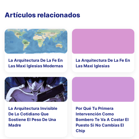
Artículos relacionados
La Arquitectura De La Fe En
La Arquitectura De La Fe En
Las Maxi Iglesias Modernas
Las Maxi Iglesias
La Arquitectura Invisible
Por Qué Tu Primera
De Lo Cotidiano Que
Intervención Como
Sostiene El Peso De Una
Bombero Te Va A Costar El
Madre
Puesto Si No Cambias El
Chip