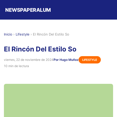
NEWSPAPERALUM
Inicio
›
Lifestyle
›
El Rincón Del Estilo So
El Rincón Del Estilo So
viernes, 22 de noviembre de 2024
Por Hugo Muñoz
LIFESTYLE
10 min de lectura