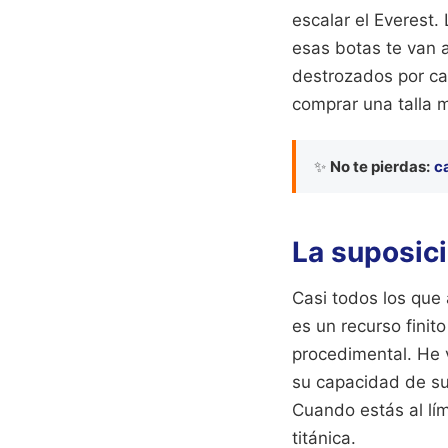
escalar el Everest.
esas botas te van 
destrozados por ca
comprar una talla m
✨
No te pierdas:
c
La suposici
Casi todos los que 
es un recurso finit
procedimental. He 
su capacidad de suf
Cuando estás al lím
titánica.