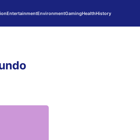
ion
Entertainment
Environment
Gaming
Health
History
Mundo