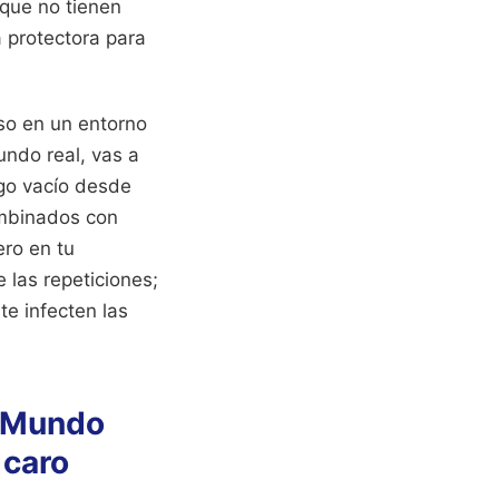
rque no tienen
 protectora para
so en un entorno
undo real, vas a
go vacío desde
ombinados con
ero en tu
 las repeticiones;
e infecten las
l Mundo
 caro