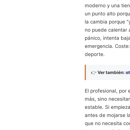
moderno y una tien
un punto alto porq
la cambia porque "y
no puede calentar a
pánico, intenta baj
emergencia. Coste: 
deporte.
👉
Ver también:
ot
El profesional, por 
más, sino necesita
estable. Si empiez
antes de mojarse la
que no necesita co