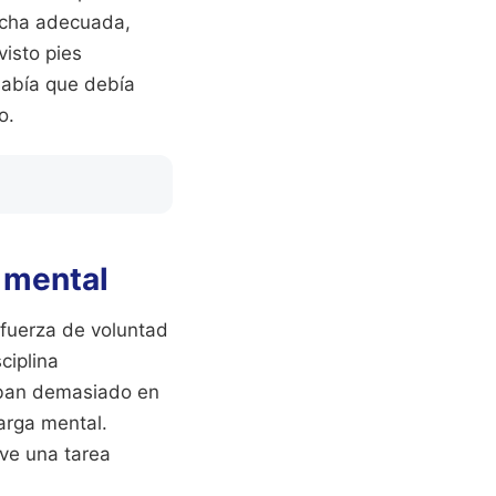
archa adecuada,
isto pies
sabía que debía
o.
 mental
 fuerza de voluntad
ciplina
iaban demasiado en
arga mental.
lve una tarea