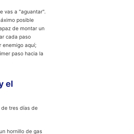
ue vas a "aguantar".
máximo posible
capaz de montar un
onar cada paso
or enemigo aquí;
rimer paso hacia la
y el
 de tres días de
un hornillo de gas