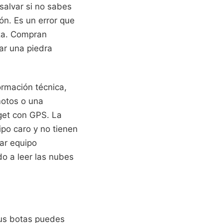
salvar si no sabes
ón. Es un error que
eza. Compran
ar una piedra
ormación técnica,
motos o una
get con GPS. La
ipo caro y no tienen
ar equipo
o a leer las nubes
sus botas puedes