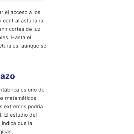
r el acceso a los
a central asturiana.
nir cortes de luz
les. Hasta el
cturales, aunque se
lazo
antábrica es uno de
los matemáticos
os extremos podría
. El estudio del
 indica que la
gicas.