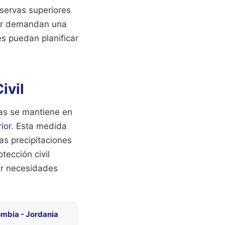
eservas superiores
tor demandan una
es puedan planificar
ivil
ias se mantiene en
rior
. Esta medida
as precipitaciones
ección civil
ar necesidades
lombia - Jordania