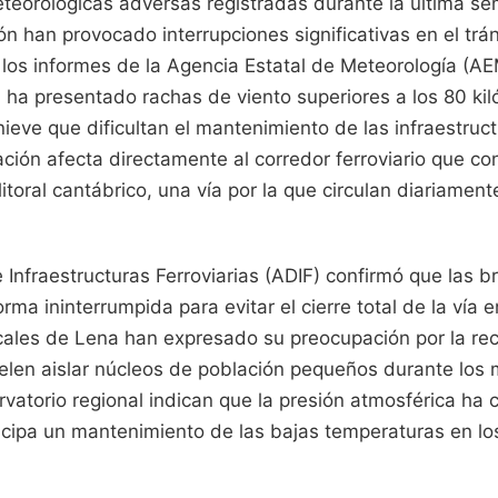
teorológicas adversas registradas durante la última se
ón han provocado interrupciones significativas en el tr
 los informes de la Agencia Estatal de Meteorología (A
ha presentado rachas de viento superiores a los 80 kil
eve que dificultan el mantenimiento de las infraestruct
ción afecta directamente al corredor ferroviario que co
 litoral cantábrico, una vía por la que circulan diariame
 Infraestructuras Ferroviarias (ADIF) confirmó que las b
ma ininterrumpida para evitar el cierre total de la vía e
cales de Lena han expresado su preocupación por la rec
len aislar núcleos de población pequeños durante los 
vatorio regional indican que la presión atmosférica ha 
ticipa un mantenimiento de las bajas temperaturas en lo