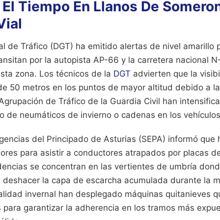
 El Tiempo En Llanos De Someron
Vial
l de Tráfico (DGT) ha emitido alertas de nivel amarillo 
nsitan por la autopista AP-66 y la carretera nacional N
sta zona. Los técnicos de la
DGT
advierten que la visib
e 50 metros en los puntos de mayor altitud debido a la 
 Agrupación de Tráfico de la Guardia Civil han intensific
o de neumáticos de invierno o cadenas en los vehículos 
rgencias del Principado de Asturias (SEPA) informó que 
res para asistir a conductores atrapados por placas de
dencias se concentran en las vertientes de umbría donde
ra deshacer la capa de escarcha acumulada durante la 
alidad invernal han desplegado máquinas quitanieves q
 para garantizar la adherencia en los tramos más expue