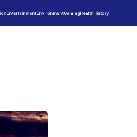
ion
Entertainment
Environment
Gaming
Health
History