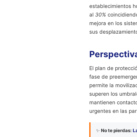
establecimientos h
al
30%
coincidiend
mejora en los siste
sus desplazamiento
Perspectiva
El plan de protecci
fase de preemergen
permite la moviliza
superen los umbral
mantienen contacto
urgentes en las pa
✨
No te pierdas:
L