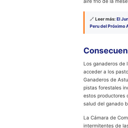
aire frío de la mes
🔗
Leer más:
El Ju
Peru del Próximo 
Consecuenc
Los ganaderos de l
acceder a los pasto
Ganaderos de Asturi
pistas forestales i
estos productores d
salud del ganado b
La Cámara de Comer
intermitentes de la