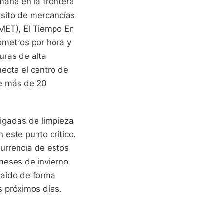
mana en la frontera
ánsito de mercancías
EMET), El Tiempo En
ómetros por hora y
uras de alta
necta el centro de
nte más de 20
rigadas de limpieza
n este punto crítico.
urrencia de estos
meses de invierno.
caído de forma
s próximos días.