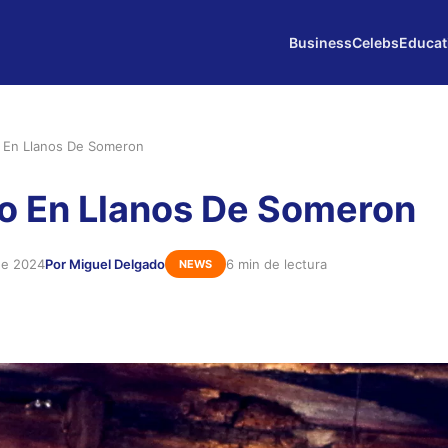
Business
Celebs
Educat
 En Llanos De Someron
o En Llanos De Someron
de 2024
Por Miguel Delgado
6 min de lectura
NEWS