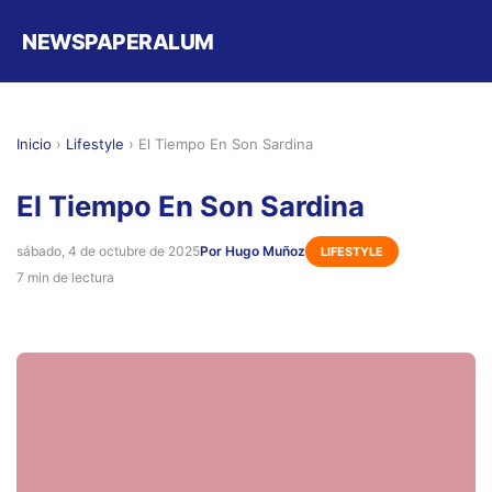
NEWSPAPERALUM
Inicio
›
Lifestyle
›
El Tiempo En Son Sardina
El Tiempo En Son Sardina
sábado, 4 de octubre de 2025
Por Hugo Muñoz
LIFESTYLE
7 min de lectura