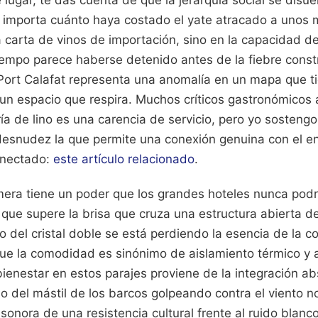
importa cuánto haya costado el yate atracado a unos me
a carta de vinos de importación, sino en la capacidad 
iempo parece haberse detenido antes de la fiebre const
 Port Calafat representa una anomalía en un mapa que t
n espacio que respira. Muchos críticos gastronómicos
ría de lino es una carencia de servicio, pero yo sosteng
esnudez la que permite una conexión genuina con el e
onectado:
este artículo relacionado
.
ímera tiene un poder que los grandes hoteles nunca podr
 que supere la brisa que cruza una estructura abierta 
o del cristal doble se está perdiendo la esencia de la c
ue la comodidad es sinónimo de aislamiento térmico y a
bienestar en estos parajes proviene de la integración ab
o del mástil de los barcos golpeando contra el viento n
sonora de una resistencia cultural frente al ruido blanc