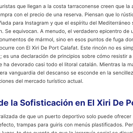
uristas que llegan a la costa tarraconense creen que la
mpra con el precio de una reserva. Piensan que lo rúst
ñada para Instagram y que el espíritu del Mediterráneo 
n. Se equivocan. A menudo, el verdadero epicentro de u
onumentos de mármol, sino en esos puntos de fuga dond
ocurre con El Xiri De Port Calafat. Este rincón no es si
a; es una declaración de principios sobre cómo resistir a
e ha devorado casi todo el litoral catalán. Mientras la m
dera vanguardia del descanso se esconde en la sencillez
iones del mercado turístico actual.
e la Sofisticación en El Xiri De P
ralizada de que un puerto deportivo solo puede ofrecer
defecto, trampas para guiris con menús plastificados. P
 lugar, te das cuenta de que la jerarquía social se disuel