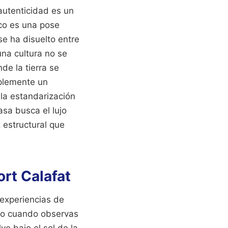
 autenticidad es un
ico es una pose
se ha disuelto entre
na cultura no se
e la tierra se
mplemente un
 la estandarización
asa busca el lujo
 estructural que
ort Calafat
 experiencias de
ero cuando observas
ve bajo el sol de la