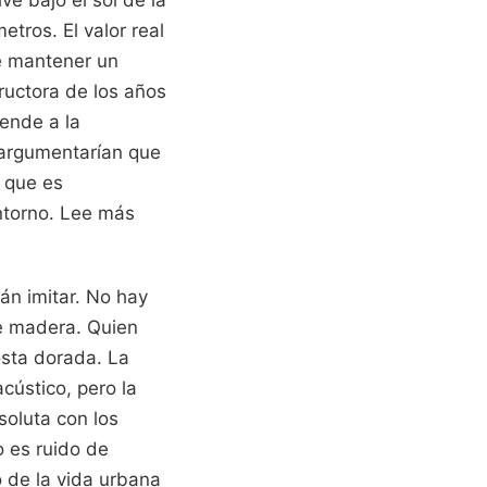
tros. El valor real
de mantener un
ructora de los años
iende a la
 argumentarían que
o que es
ntorno.
Lee más
án imitar. No hay
de madera. Quien
osta dorada. La
cústico, pero la
soluta con los
o es ruido de
o de la vida urbana