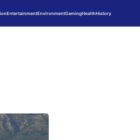
ion
Entertainment
Environment
Gaming
Health
History