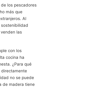
s de los pescadores
ucho más que
xtranjeros. Al
 sostenibilidad
 venden las
ple con los
lta cocina ha
onesta. ¿Para qué
r directamente
stidad no se puede
za de madera tiene