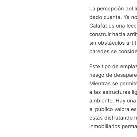
La percepción del 
dado cuenta. Ya no s
Calafat es una lec
construir hacia arr
sin obstáculos arti
paredes se consider
Este tipo de empla
riesgo de desaparec
Mientras se permit
a las estructuras l
ambiente. Hay una h
el público valora e
estás disfrutando h
inmobiliarios perm