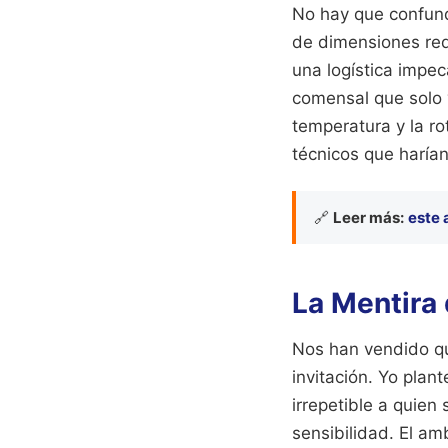
No hay que confundi
de dimensiones red
una logística impec
comensal que solo v
temperatura y la r
técnicos que harían
🔗
Leer más:
este 
La Mentira 
Nos han vendido qu
invitación. Yo plan
irrepetible a quien
sensibilidad. El a