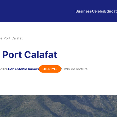
Business
Celebs
Educat
 De Port Calafat
e Port Calafat
 2026
Por Antonio Ramos
9 min de lectura
LIFESTYLE