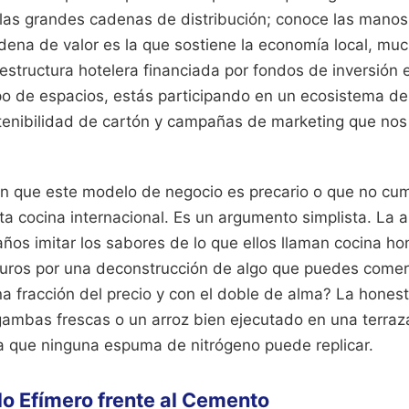
de las grandes cadenas de distribución; conoce las mano
adena de valor es la que sostiene la economía local, m
aestructura hotelera financiada por fondos de inversión e
po de espacios, estás participando en un ecosistema de
stenibilidad de cartón y campañas de marketing que nos
án que este modelo de negocio es precario o que no cum
ta cocina internacional. Es un argumento simplista. La a
ños imitar los sabores de lo que ellos llaman cocina h
euros por una deconstrucción de algo que puedes come
na fracción del precio y con el doble de alma? La hone
e gambas frescas o un arroz bien ejecutado en una terra
a que ninguna espuma de nitrógeno puede replicar.
 lo Efímero frente al Cemento