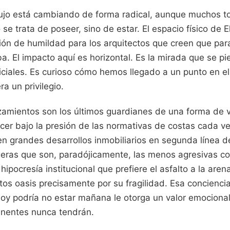
lujo está cambiando de forma radical, aunque muchos t
e trata de poseer, sino de estar. El espacio físico de El
ción de humildad para los arquitectos que creen que pa
iba. El impacto aquí es horizontal. Es la mirada que se pi
ficiales. Es curioso cómo hemos llegado a un punto en e
a un privilegio.
zamientos son los últimos guardianes de una forma de v
er bajo la presión de las normativas de costas cada ve
en grandes desarrollos inmobiliarios en segunda línea d
igeras que son, paradójicamente, las menos agresivas c
ipocresía institucional que prefiere el asfalto a la aren
stos oasis precisamente por su fragilidad. Esa concienci
oy podría no estar mañana le otorga un valor emocional
anentes nunca tendrán.