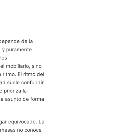
 depende de la
ía y puramente
los
l mobiliario, sino
 ritmo. El ritmo del
dad suele confundir
 prioriza la
te asunto de forma
gar equivocado. La
s mesas no conoce