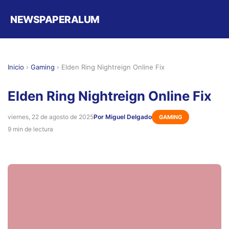
NEWSPAPERALUM
Inicio
›
Gaming
›
Elden Ring Nightreign Online Fix
Elden Ring Nightreign Online Fix
viernes, 22 de agosto de 2025
Por Miguel Delgado
GAMING
9 min de lectura