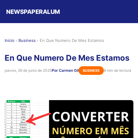
NEWSPAPERALUM
Inicio
›
Business
›
En Que Numero De Mes Estamos
En Que Numero De Mes Estamos
jueves, 26 de junio de 2025
Por Carmen Gil
8 min de lectura
BUSINESS