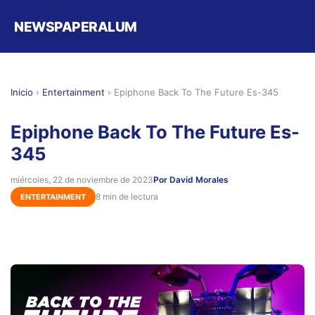
NEWSPAPERALUM
Inicio
›
Entertainment
›
Epiphone Back To The Future Es-345
Epiphone Back To The Future Es-
345
miércoles, 22 de noviembre de 2023
Por David Morales
8 min de lectura
ENTERTAINMENT