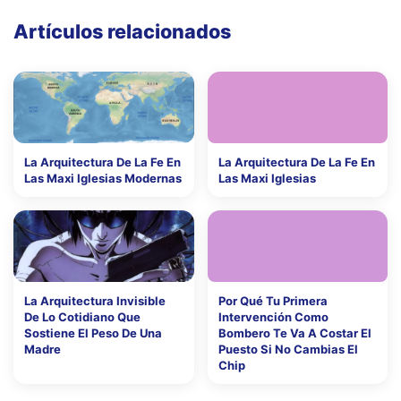
Artículos relacionados
La Arquitectura De La Fe En
La Arquitectura De La Fe En
Las Maxi Iglesias Modernas
Las Maxi Iglesias
La Arquitectura Invisible
Por Qué Tu Primera
De Lo Cotidiano Que
Intervención Como
Sostiene El Peso De Una
Bombero Te Va A Costar El
Madre
Puesto Si No Cambias El
Chip