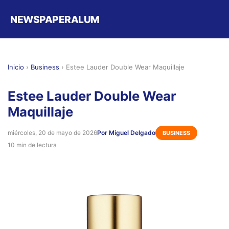
NEWSPAPERALUM
Inicio
›
Business
›
Estee Lauder Double Wear Maquillaje
Estee Lauder Double Wear
Maquillaje
miércoles, 20 de mayo de 2026
Por Miguel Delgado
BUSINESS
10 min de lectura