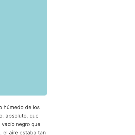
río húmedo de los
co, absoluto, que
l vacío negro que
 el aire estaba tan