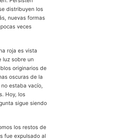
en. Persisten
e distribuyen los
zás, nuevas formas
e pocas veces
a roja es vista
e luz sobre un
blos originarios de
has oscuras de la
o no estaba vacío,
. Hoy, los
egunta sigue siendo
omos los restos de
s fue expulsado al