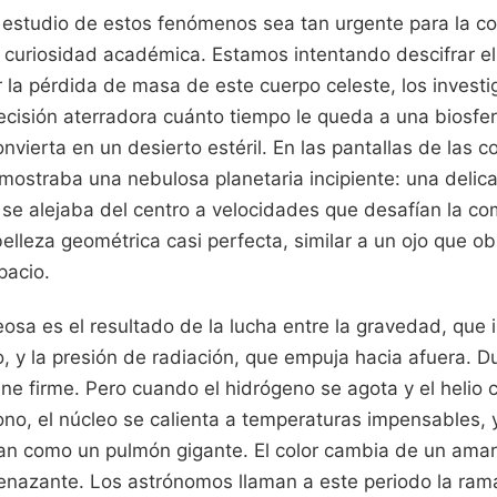
 estudio de estos fenómenos sea tan urgente para la co
a curiosidad académica. Estamos intentando descifrar e
r la pérdida de masa de este cuerpo celeste, los inves
ecisión aterradora cuánto tiempo le queda a una biosfe
convierta en un desierto estéril. En las pantallas de las 
ostraba una nebulosa planetaria incipiente: una delic
se alejaba del centro a velocidades que desafían la co
elleza geométrica casi perfecta, similar a un ojo que o
pacio.
osa es el resultado de la lucha entre la gravedad, que i
, y la presión de radiación, que empuja hacia afuera. D
ene firme. Pero cuando el hidrógeno se agota y el helio
no, el núcleo se calienta a temperaturas impensables, 
han como un pulmón gigante. El color cambia de un amari
enazante. Los astrónomos llaman a este periodo la rama