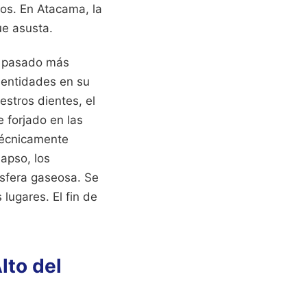
ños. En Atacama, la
ue asusta.
ha pasado más
s entidades en su
estros dientes, el
 forjado en las
 técnicamente
apso, los
sfera gaseosa. Se
 lugares. El fin de
lto del