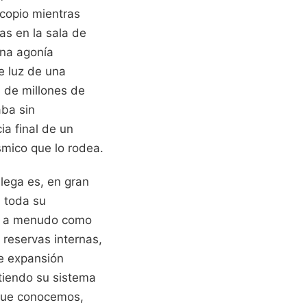
scopio mientras
las en la sala de
una agonía
e luz de una
s de millones de
ba sin
a final de un
smico que lo rodea.
lega es, en gran
 toda su
na a menudo como
 reservas internas,
e expansión
rtiendo su sistema
o que conocemos,