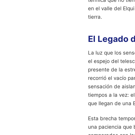
térmica que no tie
en el valle del Elq
tierra.
El Legado 
La luz que los sen
el espejo del teles
presente de la est
recorrió el vacío 
sensación de aisla
tiempos a la vez: e
que llegan de una E
Esta brecha tempora
una paciencia que 