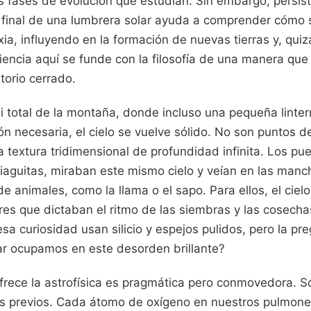
 fases de evolución que estudian. Sin embargo, persist
 final de una lumbrera solar ayuda a comprender cómo s
xia, influyendo en la formación de nuevas tierras y, qui
iencia aquí se funde con la filosofía de una manera qu
torio cerrado.
i total de la montaña, donde incluso una pequeña lintern
n necesaria, el cielo se vuelve sólido. No son puntos d
 textura tridimensional de profundidad infinita. Los pue
diaguitas, miraban este mismo cielo y veían en las manc
de animales, como la llama o el sapo. Para ellos, el ciel
es que dictaban el ritmo de las siembras y las cosechas
a curiosidad usan silicio y espejos pulidos, pero la pr
ar ocupamos en este desorden brillante?
frece la astrofísica es pragmática pero conmovedora. S
es previos. Cada átomo de oxígeno en nuestros pulmone