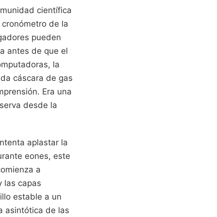
munidad científica
l cronómetro de la
tigadores pueden
ra antes de que el
computadoras, la
ada cáscara de gas
mprensión. Era una
bserva desde la
ntenta aplastar la
urante eones, este
 comienza a
y las capas
llo estable a un
 asintótica de las