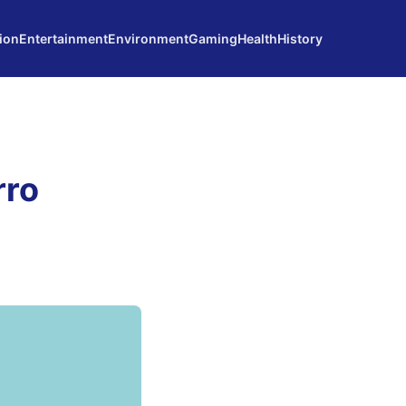
ion
Entertainment
Environment
Gaming
Health
History
rro