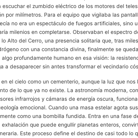
 escuchar el zumbido eléctrico de los motores del tele
ón por milímetros. Para el equipo que vigilaba las pantal
recía no era un espectáculo de fuegos artificiales, sino 
daría milenios en completarse. Observaban el espectro d
 lo Alto del Cerro, una presencia solitaria que, tras mile
rógeno con una constancia divina, finalmente se queda
 algo profundamente humano en esa visión: la resistenci
a a desaparecer sin antes transformar el vecindario có
en el cielo como un cementerio, aunque la luz que nos l
nto de lo que ya no existe. La astronomía moderna, con
nsores infrarrojos y cámaras de energía oscura, funcio
queología emocional. Cuando una masa estelar agota sus
mente como una bombilla fundida. Entra en una fase d
a exhalación que puede engullir planetas enteros, convi
uneraria. Este proceso define el destino de casi todo l