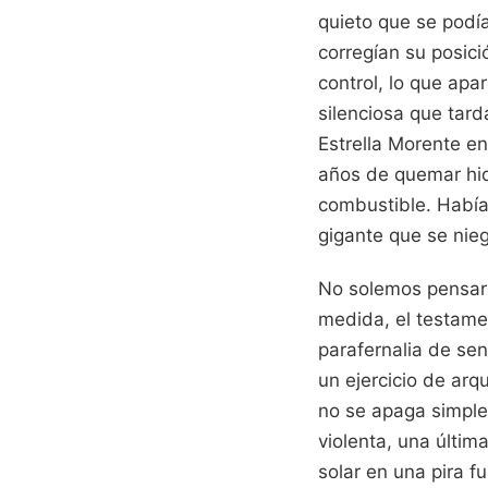
quieto que se podía
corregían su posici
control, lo que apa
silenciosa que tar
Estrella Morente en
años de quemar hid
combustible. Había
gigante que se nieg
No solemos pensar 
medida, el testame
parafernalia de se
un ejercicio de ar
no se apaga simple
violenta, una últim
solar en una pira f