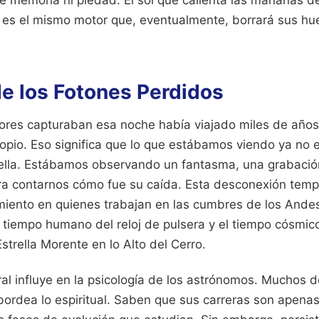
ne memoria ni piedad. El sol que calienta las mañanas 
ui es el mismo motor que, eventualmente, borrará sus hue
de los Fotones Perdidos
sores capturaban esa noche había viajado miles de años
copio. Eso significa que lo que estábamos viendo ya no e
rella. Estábamos observando un fantasma, una grabació
para contarnos cómo fue su caída. Esta desconexión temp
miento en quienes trabajan en las cumbres de los Andes
l tiempo humano del reloj de pulsera y el tiempo cósmic
strella Morente en lo Alto del Cerro.
l influye en la psicología de los astrónomos. Muchos de
bordea lo espiritual. Saben que sus carreras son apena