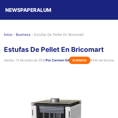
NEWSPAPERALUM
Inicio
›
Business
›
Estufas De Pellet En Bricomart
Estufas De Pellet En Bricomart
martes, 13 de enero de 2026
Por Carmen Gil
9 min de lectura
BUSINESS