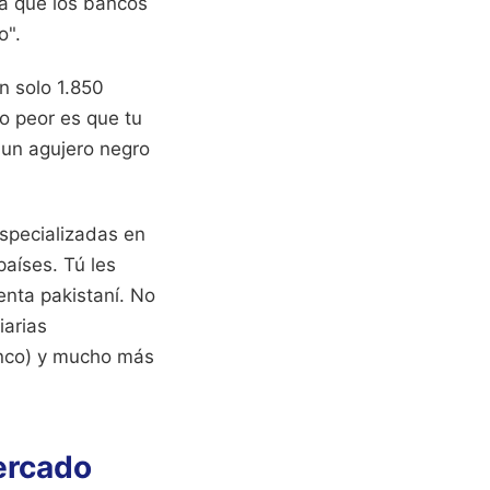
 a que los bancos
o".
n solo 1.850
lo peor es que tu
 un agujero negro
especializadas en
aíses. Tú les
enta pakistaní. No
iarias
anco) y mucho más
mercado