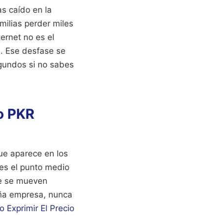
as caído en la
milias perder miles
ernet no es el
a. Ese desfase se
egundos si no sabes
To PKR
que aparece en los
 es el punto medio
de se mueven
eña empresa, nunca
 Exprimir El Precio