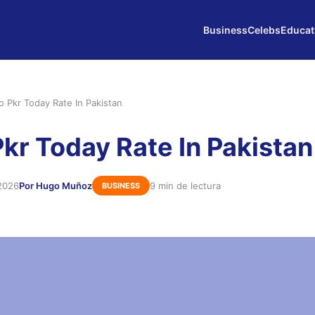
Business
Celebs
Educat
o Pkr Today Rate In Pakistan
Pkr Today Rate In Pakistan
2026
Por Hugo Muñoz
9 min de lectura
BUSINESS