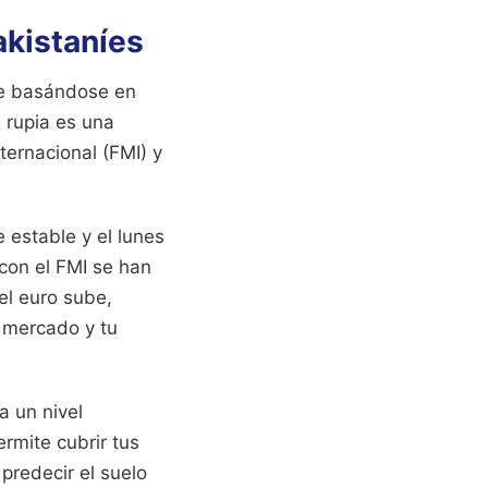
pakistaníes
le basándose en
 rupia es una
ernacional (FMI) y
 estable y el lunes
con el FMI se han
el euro sube,
l mercado y tu
a un nivel
ermite cubrir tus
predecir el suelo