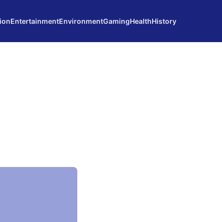
ion
Entertainment
Environment
Gaming
Health
History