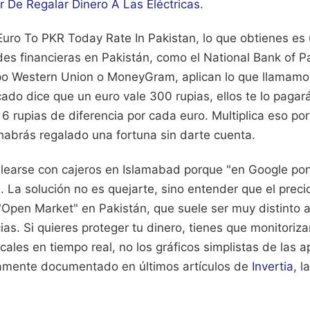
 De Regalar Dinero A Las Eléctricas
.
uro To PKR Today Rate In Pakistan, lo que obtienes es 
des financieras en Pakistán, como el National Bank of P
po Western Union o MoneyGram, aplican lo que llamamos
cado dice que un euro vale 300 rupias, ellos te lo pagar
 rupias de diferencia por cada euro. Multiplica eso por
habrás regalado una fortuna sin darte cuenta.
learse con cajeros en Islamabad porque "en Google poní
. La solución no es quejarte, sino entender que el precio
Open Market" en Pakistán, que suele ser muy distinto a
ias. Si quieres proteger tu dinero, tienes que monitoriza
ales en tiempo real, no los gráficos simplistas de las a
mente documentado en últimos artículos de
Invertia
, 