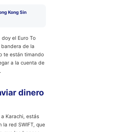
Hong Kong Sin
e doy el Euro To
a bandera de la
no te están timando
egar a la cuenta de
.
nviar dinero
 a Karachi, estás
n la red SWIFT, que