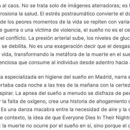
 al caos. No se trata solo de imágenes aterradoras; es
rosiona la salud. El estrés postraumático convierte el d
e los peores momentos de la vida se repiten con vari
 guerra o una víctima de violencia, el sueño no es el ce
l conflicto. La presión arterial sube, los niveles de gluc
o se debilita. No es una exageración decir que el desga
a vida, transformando la metáfora de la muerte en el su
ilenciosa que consume al individuo desde adentro hacia 
ta especializada en higiene del sueño en Madrid, narra 
rtaba cada noche a las tres de la mañana con la certe
pirar. La apnea del sueño a menudo se disfraza de pesa
r la falta de oxígeno, crea una historia de ahogamiento 
. Es una danza macabra entre la necesidad de aire y la
te contexto, la idea de que Everyone Dies In Their Nigh
: la muerte no ocurre por el sueño en sí, sino porque el 