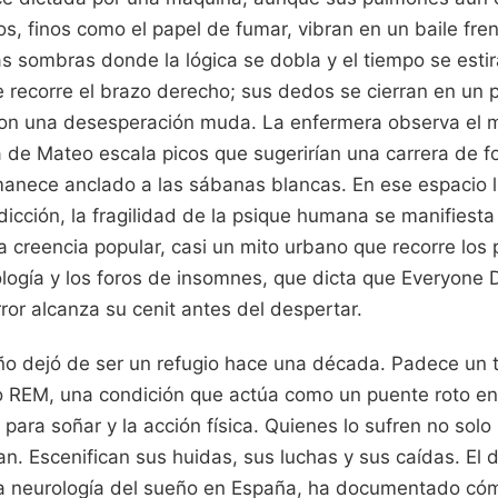
s, finos como el papel de fumar, vibran en un baile fren
as sombras donde la lógica se dobla y el tiempo se estir
 recorre el brazo derecho; sus dedos se cierran en un p
con una desesperación muda. La enfermera observa el m
a de Mateo escala picos que sugerirían una carrera de f
anece anclado a las sábanas blancas. En ese espacio l
risdicción, la fragilidad de la psique humana se manifies
a creencia popular, casi un mito urbano que recorre los p
logía y los foros de insomnes, que dicta que Everyone D
rror alcanza su cenit antes del despertar.
ño dejó de ser un refugio hace una década. Padece un t
 REM, una condición que actúa como un puente roto entr
para soñar y la acción física. Quienes lo sufren no solo
n. Escenifican sus huidas, sus luchas y sus caídas. El d
a neurología del sueño en España, ha documentado cóm