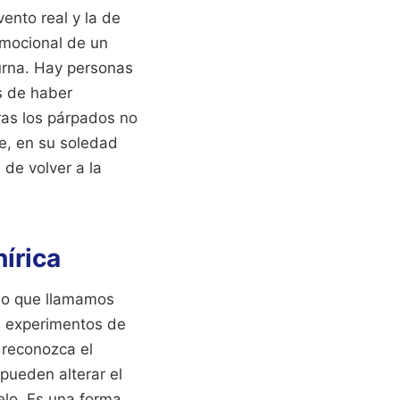
ento real y la de
 emocional de un
urna. Hay personas
s de haber
ras los párpados no
te, en su soledad
 de volver a la
nírica
 lo que llamamos
s experimentos de
 reconozca el
pueden alterar el
elo. Es una forma