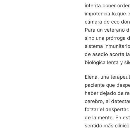
intenta poner orden
impotencia lo que e
cámara de eco dond
Para un veterano de
sino una prórroga de
sistema inmunitari
de asedio acorta l
biológica lenta y s
Elena, una terapeu
paciente que despe
haber dejado de res
cerebro, al detecta
forzar el despertar
de la mente. En es
sentido más clínico