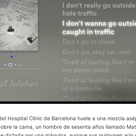
del Hospital Clínic de Barcelona huele a una mezcla asé
 Sobre la cama, un hombre de sesenta años llamado Mat
ce dictada por una máquina, aunque sus pulmones aún 