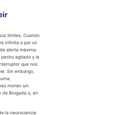
eir
sus límites. Cuando
e infinita o por un
 de alerta máxima.
 pecho agitado y la
nterruptor que nos
ble. Sin embargo,
turna,
es morían sin
e de Brugada o, en
de la neurociencia