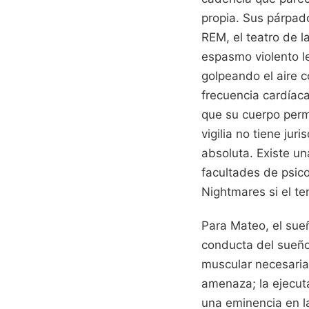
propia. Sus párpado
REM, el teatro de l
espasmo violento le
golpeando el aire 
frecuencia cardíac
que su cuerpo perm
vigilia no tiene ju
absoluta. Existe un
facultades de psico
Nightmares si el te
Para Mateo, el sue
conducta del sueño
muscular necesaria 
amenaza; la ejecuta
una eminencia en l