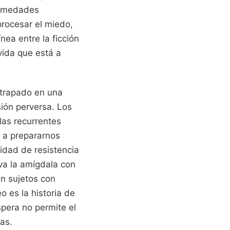
ermedades
procesar el miedo,
nea entre la ficción
vida que está a
atrapado en una
ión perversa. Los
las recurrentes
 a prepararnos
idad de resistencia
va la amígdala con
en sujetos con
o es la historia de
spera no permite el
cas.