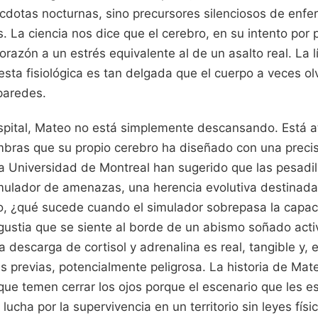
cdotas nocturnas, sino precursores silenciosos de enf
 La ciencia nos dice que el cerebro, en su intento por 
razón a un estrés equivalente al de un asalto real. La lí
esta fisiológica es tan delgada que el cuerpo a veces ol
paredes.
spital, Mateo no está simplemente descansando. Está 
mbras que su propio cerebro ha diseñado con una precis
la Universidad de Montreal han sugerido que las pesadil
ulador de amenazas, una herencia evolutiva destinada
ero, ¿qué sucede cuando el simulador sobrepasa la capac
gustia que se siente al borde de un abismo soñado acti
la descarga de cortisol y adrenalina es real, tangible y, 
s previas, potencialmente peligrosa. La historia de Mate
ue temen cerrar los ojos porque el escenario que les e
ucha por la supervivencia en un territorio sin leyes físi