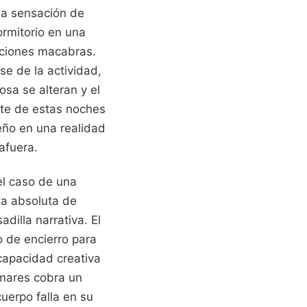
 la sensación de
ormitorio en una
aciones macabras.
se de la actividad,
osa se alteran y el
ste de estas noches
eño en una realidad
afuera.
el caso de una
za absoluta de
dilla narrativa. El
o de encierro para
 capacidad creativa
tmares cobra un
cuerpo falla en su