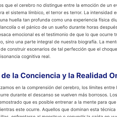
 que el cerebro no distingue entre la emoción de un ev
ra el sistema límbico, el terror es terror. La intensidad
una huella tan profunda como una experiencia física di
elancolía o el pánico de un sueño durante horas despué
saca emocional es el testimonio de que lo que ocurre t
, sino una parte integral de nuestra biografía. La men
de construir escenarios de tal perfección que el choque
isonancia cognitiva real.
 de la Conciencia y la Realidad O
amos en la comprensión del cerebro, los límites entre
ocurre durante el descanso se vuelven más borrosos. Lo
emostrado que es posible entrenar a la mente para que
entras este ocurre. Aquellos que dominan esta técnica 
llas, enfrentarse al monstruo o convertir la caída en vu