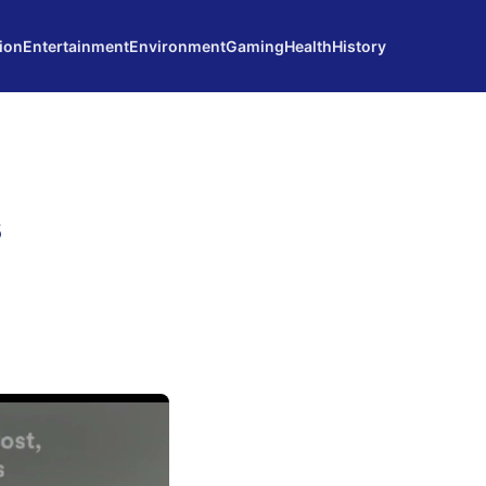
ion
Entertainment
Environment
Gaming
Health
History
s