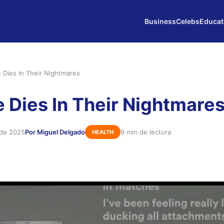
Business
Celebs
Educat
 Dies In Their Nightmares
 Dies In Their Nightmare
 de 2025
Por Miguel Delgado
9 min de lectura
HEALTH