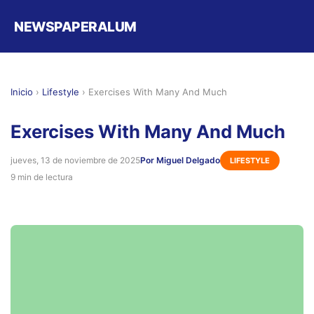
NEWSPAPERALUM
Inicio
›
Lifestyle
›
Exercises With Many And Much
Exercises With Many And Much
jueves, 13 de noviembre de 2025
Por Miguel Delgado
LIFESTYLE
9 min de lectura