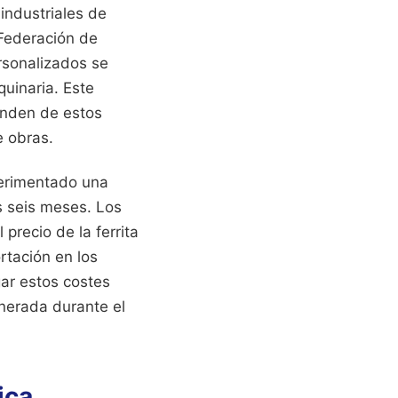
 industriales de
 Federación de
rsonalizados se
quinaria. Este
penden de estos
e obras.
perimentado una
os seis meses. Los
recio de la ferrita
rtación en los
gar estos costes
enerada durante el
ica