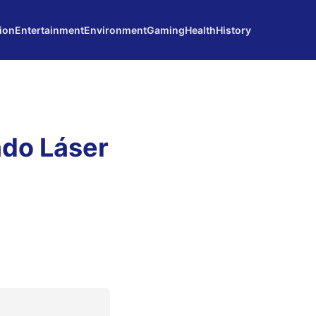
ion
Entertainment
Environment
Gaming
Health
History
ado Láser