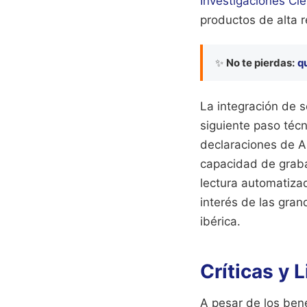
Investigaciones Cie
productos de alta r
✨
No te pierdas:
q
La integración de s
siguiente paso téc
declaraciones de A
capacidad de graba
lectura automatizad
interés de las gra
ibérica.
Críticas y 
A pesar de los bene