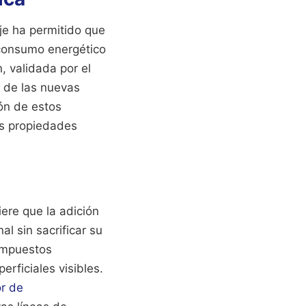
je ha permitido que
 consumo energético
, validada por el
ia de las nuevas
ón de estos
as propiedades
iere que la adición
l sin sacrificar su
ompuestos
erficiales visibles.
r de