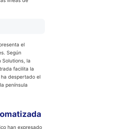
vas líneas de
presenta el
es. Según
Solutions, la
ada facilita la
d ha despertado el
la península
utomatizada
gico han expresado