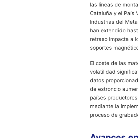
las líneas de monta
Cataluña y el País 
Industrias del Met
han extendido hasta
retraso impacta a l
soportes magnéticos
El coste de las ma
volatilidad signifi
datos proporcionad
de estroncio aument
países productores 
mediante la implem
proceso de grabad
Avances en