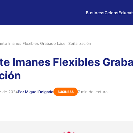
Business
Celebs
Educat
ante Imanes Flexibles Grabado Láser Señalización
te Imanes Flexibles Grab
ción
e de 2024
Por Miguel Delgado
7 min de lectura
BUSINESS