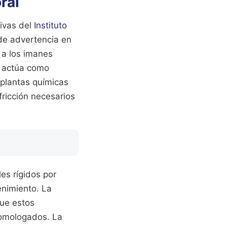
ral
tivas del
Instituto
 de advertencia en
 a los imanes
a actúa como
 plantas químicas
fricción necesarios
es rígidos por
enimiento. La
que estos
omologados. La