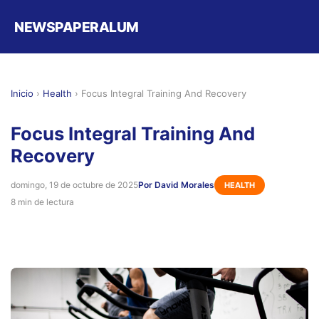
NEWSPAPERALUM
Inicio
›
Health
›
Focus Integral Training And Recovery
Focus Integral Training And
Recovery
domingo, 19 de octubre de 2025
Por David Morales
HEALTH
8 min de lectura