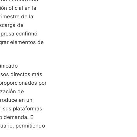
ón oficial en la
rimestre de la
scarga de
mpresa confirmó
grar elementos de
municado
resos directos más
proporcionados por
ización de
produce en un
 sus plataformas
ajo demanda. El
suario, permitiendo