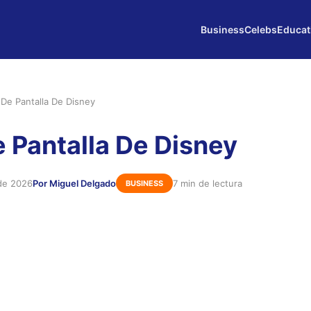
Business
Celebs
Educat
De Pantalla De Disney
 Pantalla De Disney
de 2026
Por Miguel Delgado
7 min de lectura
BUSINESS