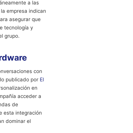
ntáneamente a las
 la empresa indican
para asegurar que
re tecnología y
el grupo.
ardware
onversaciones con
ulo publicado por
El
rsonalización en
compañía acceder a
endas de
e esta integración
an dominar el