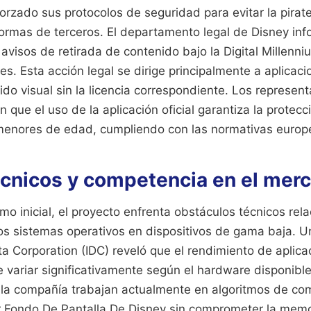
rzado sus protocolos de seguridad para evitar la pirat
aformas de terceros. El departamento legal de Disney in
avisos de retirada de contenido bajo la Digital Millenn
es. Esta acción legal se dirige principalmente a aplicaci
do visual sin la licencia correspondiente. Los represent
que el uso de la aplicación oficial garantiza la protecc
menores de edad, cumpliendo con las normativas europ
écnicos y competencia en el merc
mo inicial, el proyecto enfrenta obstáculos técnicos rel
os sistemas operativos en dispositivos de gama baja. U
ta Corporation (IDC) reveló que el rendimiento de aplica
 variar significativamente según el hardware disponible
 la compañía trabajan actualmente en algoritmos de co
 Fondo De Pantalla De Disney sin comprometer la memo