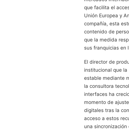
que facilita el acc
Unión Europea y Amé
compañía, esta estr
contenido de person
que la medida resp
sus franquicias en l
El director de prod
institucional que l
estable mediante m
la consultora tecn
interfaces ha crec
momento de ajustes
digitales tras la c
acceso a estos recu
una sincronización 