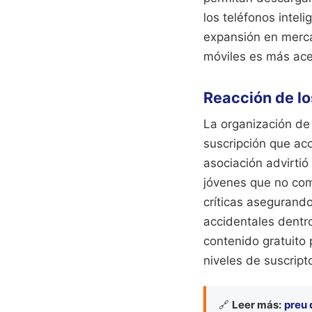
los teléfonos intel
expansión en merca
móviles es más ace
Reacción de lo
La organización d
suscripción que aco
asociación advirtió
jóvenes que no com
críticas asegurand
accidentales dentr
contenido gratuito 
niveles de suscript
🔗
Leer más:
preu 