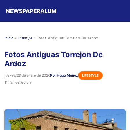
NEWSPAPERALUM
Inicio
›
Lifestyle
›
Fotos Antiguas Torrejon De Ardoz
Fotos Antiguas Torrejon De
Ardoz
jueves, 29 de enero de 2026
Por Hugo Muñoz
LIFESTYLE
11 min de lectura