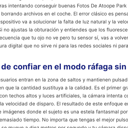
ras intentando conseguir buenas Fotos De Atoope Park 
 borrando archivos en el coche. El error clásico es pen
spositivo va a solucionar la falta de luz natural y la ve
Si no ajustas la obturación y entiendes que los fluoresc
cuencia que tu ojo no ve pero tu sensor sí, vas a volve
ra digital que no sirve ni para las redes sociales ni par
 de confiar en el modo ráfaga sin
usuarios entran en la zona de saltos y mantienen pulsad
n que la cantidad sustituya a la calidad. Es el primer gr
 con techos altos y luces artificiales, la cámara intenta 
la velocidad de disparo. El resultado de este enfoque 
e imágenes donde el sujeto es una estela fantasmal por
emasiado tiempo. No importa que tengas el mejor pulso 
ta se mueve a diez metros por segundo y tu cámara disp