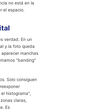
ncia no está en la
 el espacio.
ital
 es verdad. En un
al y la foto queda
 a aparecer manchas
 llamamos "banding"
los. Solo consiguen
breexponer
el histograma",
 zonas claras,
e. Es