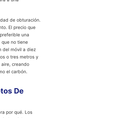
ridad de obturación.
to. El precio que
preferible una
 que no tiene
h del móvil a diez
dos o tres metros y
 aire, creando
mo el carbón.
otos De
era por qué. Los