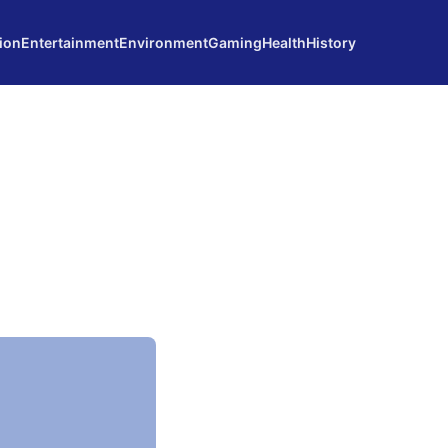
ion
Entertainment
Environment
Gaming
Health
History