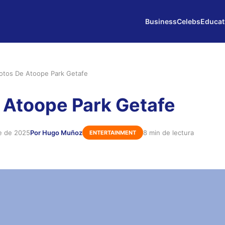
Business
Celebs
Educat
otos De Atoope Park Getafe
 Atoope Park Getafe
e de 2025
Por Hugo Muñoz
8 min de lectura
ENTERTAINMENT