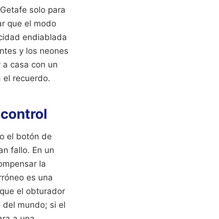
Getafe solo para
sar que el modo
locidad endiablada
entes y los neones
r a casa con un
a el recuerdo.
 control
o el botón de
an fallo. En un
compensar la
erróneo es una
que el obturador
del mundo; si el
ara a una