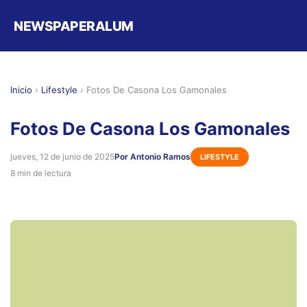
NEWSPAPERALUM
Inicio
›
Lifestyle
›
Fotos De Casona Los Gamonales
Fotos De Casona Los Gamonales
jueves, 12 de junio de 2025
Por Antonio Ramos
LIFESTYLE
8 min de lectura