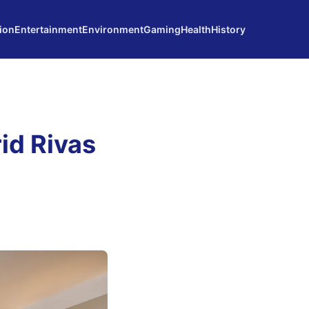
ion
Entertainment
Environment
Gaming
Health
History
id Rivas