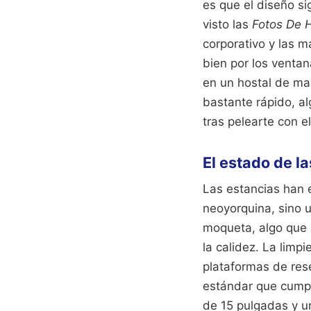
es que el diseño si
visto las
Fotos De H
corporativo y las m
bien por los ventan
en un hostal de mal
bastante rápido, a
tras pelearte con e
El estado de l
Las estancias han 
neoyorquina, sino u
moqueta, algo que a
la calidez. La limpi
plataformas de res
estándar que cumple
de 15 pulgadas y u