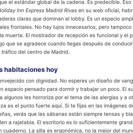
gue el estándar global de la cadena. Es predecible. Eso
oliday Inn Express Madrid Rivas
en su web oficial, hab
aderas claras que dominan el lobby. Es un espacio ampli
ales frontales. No hay lujos innecesarios, pero tampoco
a muerte. El mostrador de recepción es funcional y el p
lgo que se agradece cuando llegas después de conducir 
l tráfico del centro de Madrid.
as habitaciones hoy
envejecido con dignidad. No esperes un diseño de vang
n espacio pensado para dormir y trabajar un poco. El su
 algunos les horroriza por el tema de las alergias y a o
eza es el punto fuerte aquí. Si te fijas en las imágenes 
eñas, verás que las sábanas están siempre tensas y bla
n a rajatabla. El escritorio es lo suficientemente grand
n cuaderno. La silla es ergonómica, no la mejor del mu