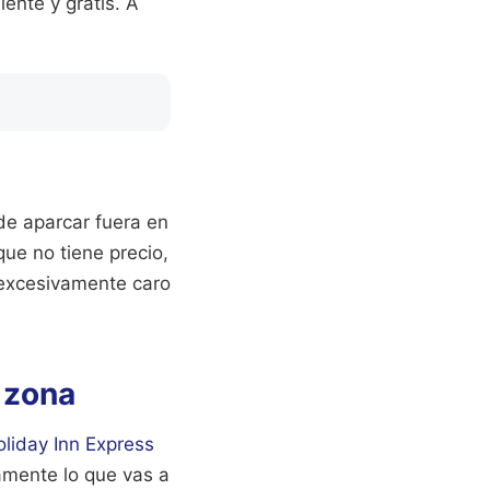
iente y gratis. A
de aparcar fuera en
que no tiene precio,
 excesivamente caro
a zona
liday Inn Express
amente lo que vas a