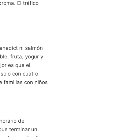
broma. El tráfico
enedict ni salmón
le, fruta, yogur y
jor es que el
 solo con cuatro
e familias con niños
horario de
que terminar un