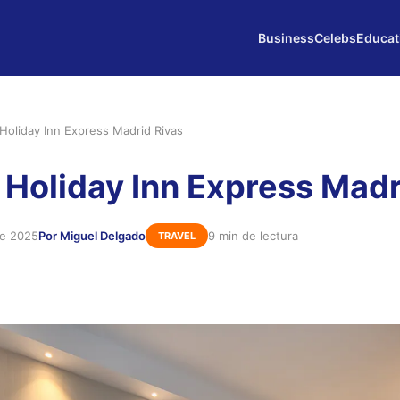
Business
Celebs
Educat
Holiday Inn Express Madrid Rivas
 Holiday Inn Express Madr
de 2025
Por Miguel Delgado
9 min de lectura
TRAVEL