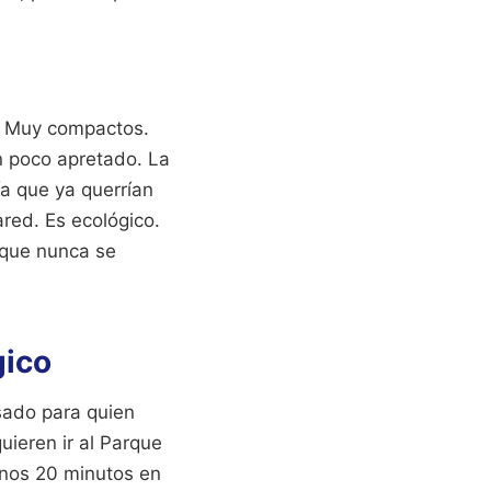
. Muy compactos.
un poco apretado. La
ía que ya querrían
red. Es ecológico.
 que nunca se
gico
nsado para quien
uieren ir al Parque
 unos 20 minutos en