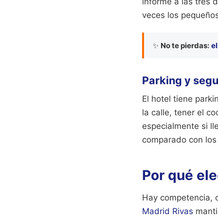
informe a las tres 
veces los pequeños 
✨
No te pierdas:
e
Parking y seg
El hotel tiene par
la calle, tener el 
especialmente si l
comparado con los 
Por qué ele
Hay competencia, cl
Madrid Rivas
mantie