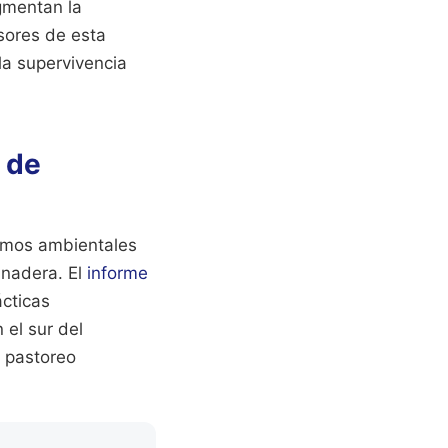
gmentan la
sores de esta
la supervivencia
 de
ismos ambientales
anadera. El
informe
cticas
 el sur del
l pastoreo