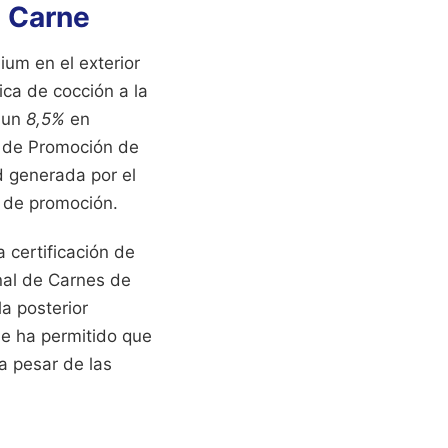
e Carne
um en el exterior
ica de cocción a la
n un
8,5%
en
to de Promoción de
d generada por el
s de promoción.
 certificación de
nal de Carnes de
a posterior
ue ha permitido que
a pesar de las