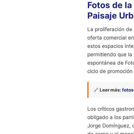
Fotos de la
Paisaje Ur
La proliferación de
oferta comercial en
estos espacios inte
permitiendo que la e
espontánea de Fotos
ciclo de promoción
🔗
Leer más:
fotos
Los críticos gastr
obligado a los parri
Jorge Domínguez, cr
de carne y el mane