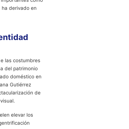
e ha derivado en
dentidad
 de las costumbres
sa del patrimonio
asado doméstico en
iana Gutiérrez
tacularización de
visual.
elen elevar los
entrificación