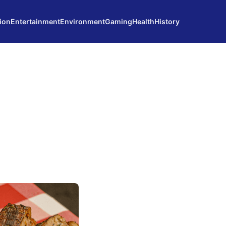
ion
Entertainment
Environment
Gaming
Health
History