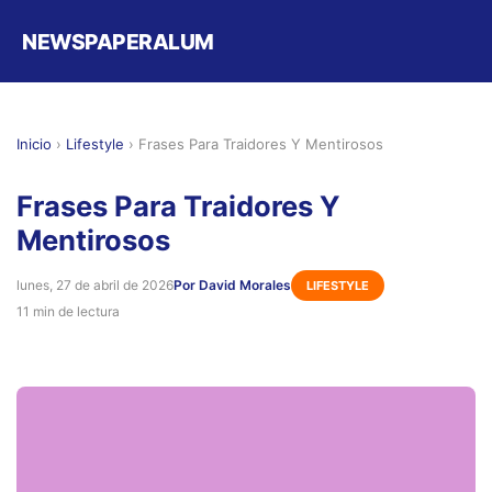
NEWSPAPERALUM
Inicio
›
Lifestyle
›
Frases Para Traidores Y Mentirosos
Frases Para Traidores Y
Mentirosos
lunes, 27 de abril de 2026
Por David Morales
LIFESTYLE
11 min de lectura