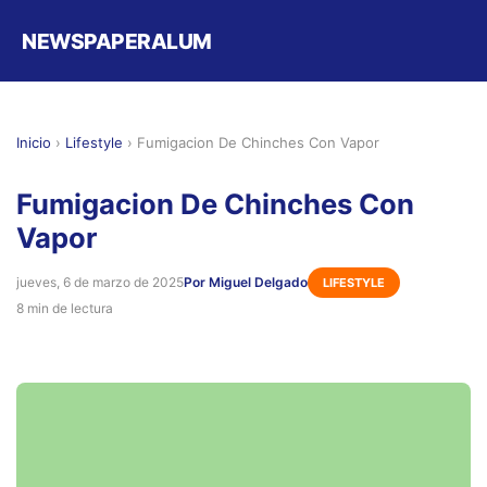
NEWSPAPERALUM
Inicio
›
Lifestyle
›
Fumigacion De Chinches Con Vapor
Fumigacion De Chinches Con
Vapor
jueves, 6 de marzo de 2025
Por Miguel Delgado
LIFESTYLE
8 min de lectura