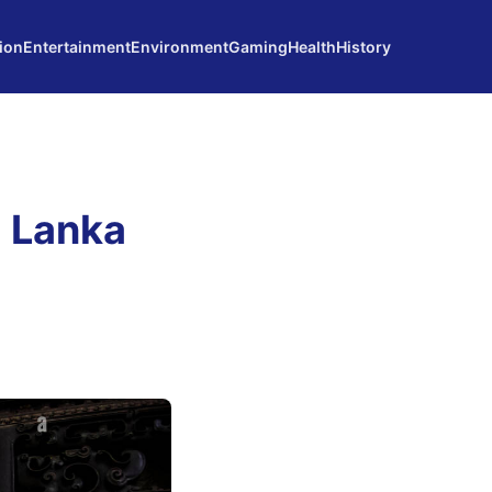
ion
Entertainment
Environment
Gaming
Health
History
 Lanka