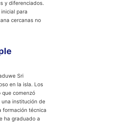
os y diferenciados.
inicial para
rbana cercanas no
ple
kaduwe Sri
so en la isla. Los
 lo que comenzó
una institución de
a formación técnica
ue ha graduado a