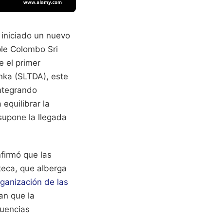
 iniciado un nuevo
le Colombo Sri
e el primer
anka (SLTDA), este
integrando
equilibrar la
supone la llegada
firmó que las
oteca, que alberga
ganización de las
an que la
luencias