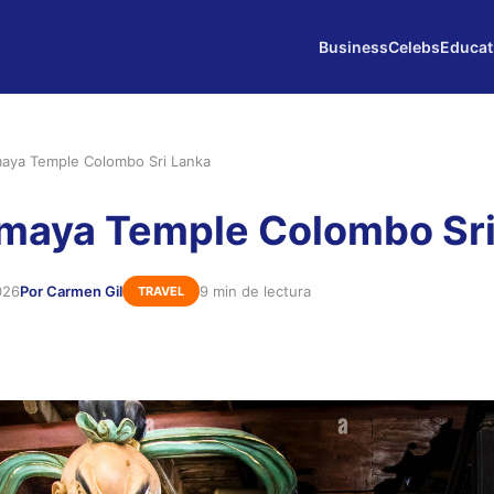
Business
Celebs
Educat
aya Temple Colombo Sri Lanka
maya Temple Colombo Sri
026
Por Carmen Gil
9 min de lectura
TRAVEL