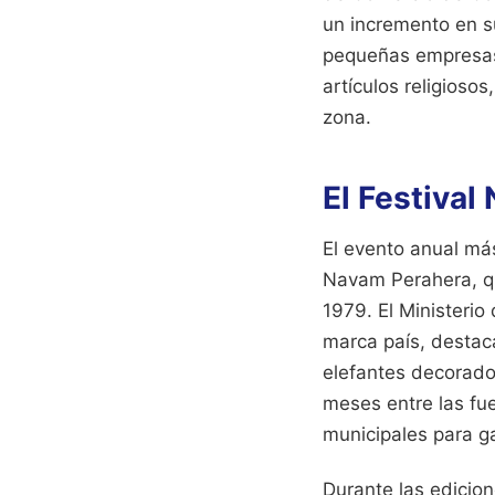
un incremento en su
pequeñas empresas 
artículos religioso
zona.
El Festival
El evento anual má
Navam Perahera, qu
1979. El Ministerio
marca país, destaca
elefantes decorados
meses entre las fu
municipales para ga
Durante las edicio