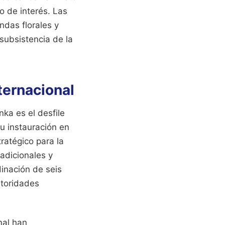
o de interés. Las
das florales y
 subsistencia de la
ternacional
ka es el desfile
u instauración en
ratégico para la
radicionales y
dinación de seis
utoridades
mal han