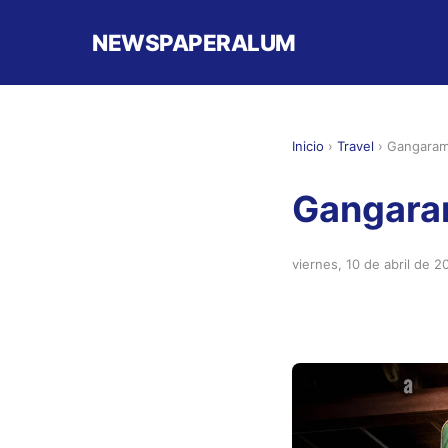
NEWSPAPERALUM
Inicio
›
Travel
›
Gangaram
Gangara
viernes, 10 de abril de 2