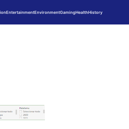
ion
Entertainment
Environment
Gaming
Health
History