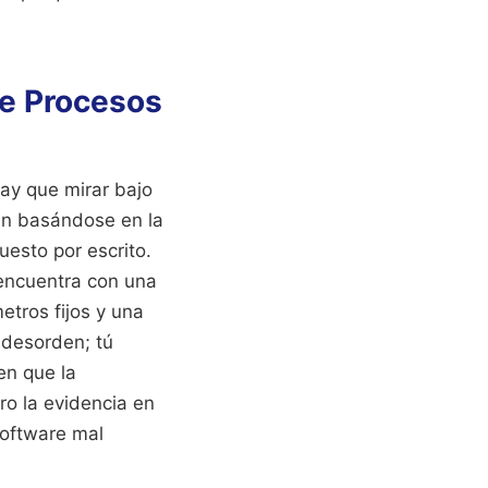
De Procesos
ay que mirar bajo
an basándose en la
esto por escrito.
 encuentra con una
etros fijos y una
u desorden; tú
en que la
ro la evidencia en
software mal