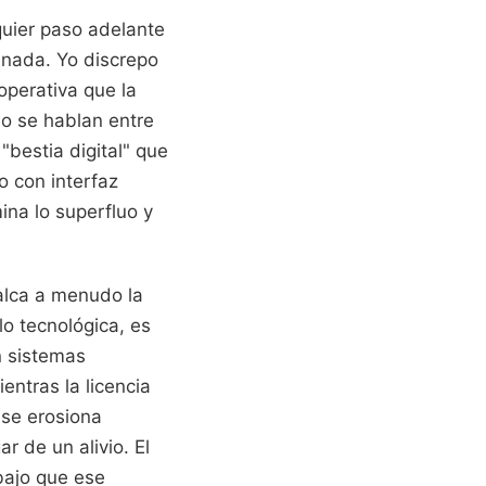
quier paso adelante
r nada. Yo discrepo
operativa que la
no se hablan entre
"bestia digital" que
o con interfaz
ina lo superfluo y
alca a menudo la
o tecnológica, es
n sistemas
entras la licencia
 se erosiona
r de un alivio. El
abajo que ese