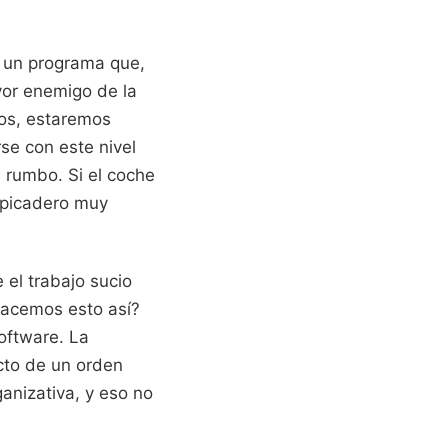
n un programa que,
yor enemigo de la
tos, estaremos
se con este nivel
l rumbo. Si el coche
lpicadero muy
 el trabajo sucio
hacemos esto así?
oftware. La
ecto de un orden
anizativa, y eso no