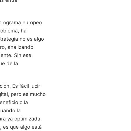
l programa europeo
problema, ha
trategia no es algo
ro, analizando
ente. Sin ese
ue de la
ón. Es fácil lucir
ital, pero es mucho
neficio o la
cuando la
ura ya optimizada.
a, es que algo está