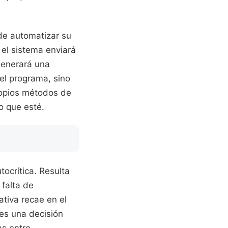
de automatizar su
 el sistema enviará
generará una
el programa, sino
ropios métodos de
o que esté.
ocrítica. Resulta
 falta de
ativa recae en el
 es una decisión
as entre