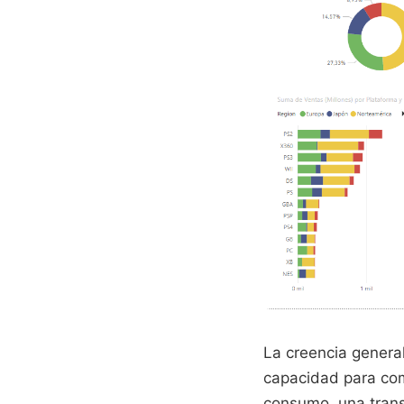
La creencia genera
capacidad para com
consumo, una trans