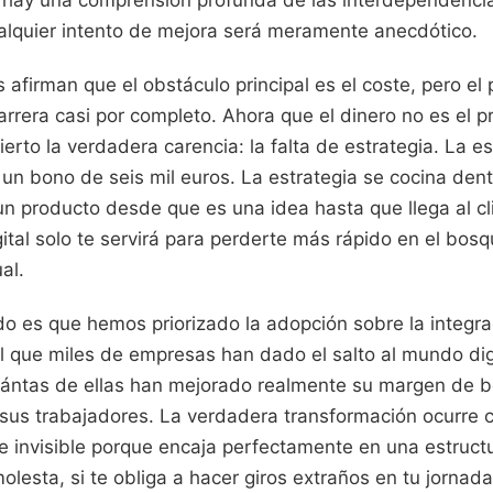
lquier intento de mejora será meramente anecdótico.
afirman que el obstáculo principal es el coste, pero e
rrera casi por completo. Ahora que el dinero no es el 
rto la verdadera carencia: la falta de estrategia. La es
un bono de seis mil euros. La estrategia se cocina dent
n producto desde que es una idea hasta que llega al cli
gital solo te servirá para perderte más rápido en el bosq
al.
o es que hemos priorizado la adopción sobre la integraci
l que miles de empresas han dado el salto al mundo dig
cuántas de ellas han mejorado realmente su margen de be
 sus trabajadores. La verdadera transformación ocurre 
e invisible porque encaja perfectamente en una estruct
 molesta, si te obliga a hacer giros extraños en tu jornad