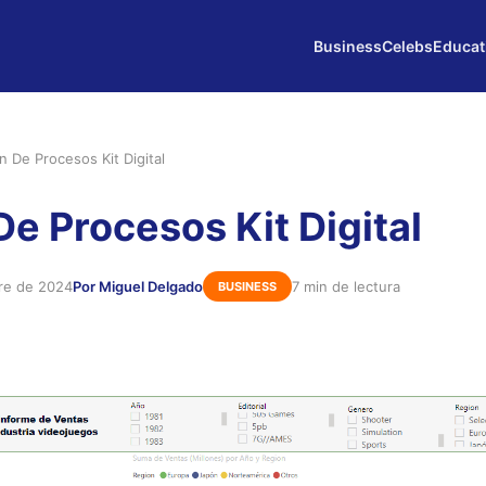
Business
Celebs
Educat
n De Procesos Kit Digital
De Procesos Kit Digital
bre de 2024
Por Miguel Delgado
7 min de lectura
BUSINESS