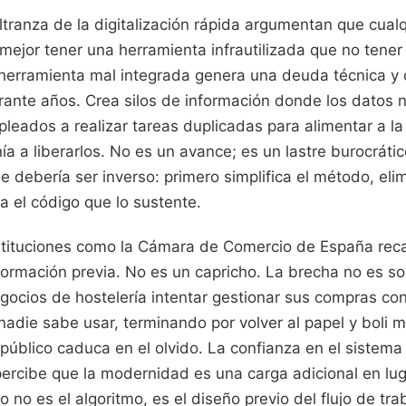
ltranza de la digitalización rápida argumentan que cual
 mejor tener una herramienta infrautilizada que no tene
herramienta mal integrada genera una deuda técnica y 
rante años. Crea silos de información donde los datos 
mpleados a realizar tareas duplicadas para alimentar a la 
 a liberarlos. No es un avance; es un lastre burocrátic
 debería ser inverso: primero simplifica el método, elim
a el código que lo sustente.
stituciones como la Cámara de Comercio de España rec
ormación previa. No es un capricho. La brecha no es sol
egocios de hostelería intentar gestionar sus compras co
adie sabe usar, terminando por volver al papel y boli mi
público caduca en el olvido. La confianza en el sistema
ercibe que la modernidad es una carga adicional en luga
 no es el algoritmo, es el diseño previo del flujo de tr