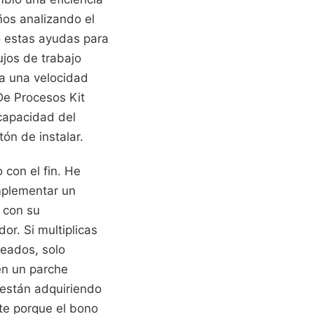
ños analizando el
o estas ayudas para
ujos de trabajo
 a una velocidad
De Procesos Kit
 capacidad del
ón de instalar.
 con el fin. He
mplementar un
 con su
or. Si multiplicas
leados, solo
en un parche
 están adquiriendo
te porque el bono