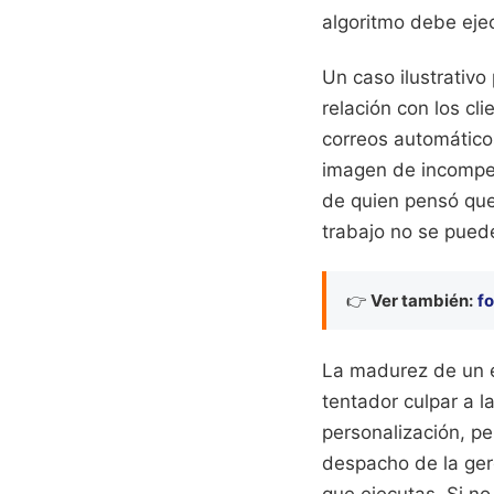
algoritmo debe ejec
Un caso ilustrativ
relación con los cl
correos automático
imagen de incompet
de quien pensó que
trabajo no se pued
👉
Ver también:
fo
La madurez de un e
tentador culpar a l
personalización, pe
despacho de la gere
que ejecutas. Si n