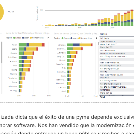
lizada dicta que el éxito de una pyme depende exclusi
prar software. Nos han vendido que la modernización 
acción donde entregas un bono público y recibes a cam