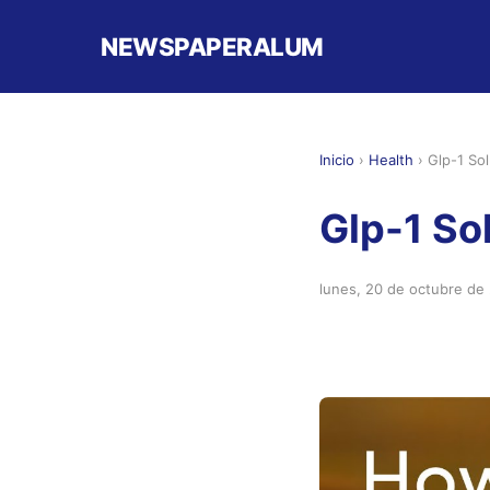
NEWSPAPERALUM
Inicio
›
Health
›
Glp-1 So
Glp-1 So
lunes, 20 de octubre de