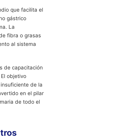
io que facilita el
no gástrico
ma. La
de fibra o grasas
nto al sistema
s de capacitación
 El objetivo
insuficiente de la
ertido en el pilar
imaria de todo el
stros