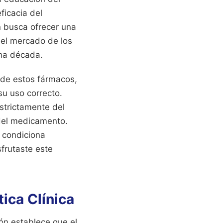
ficacia del
n busca ofrecer una
 el mercado de los
ima década.
 de estos fármacos,
su uso correcto.
strictamente del
 del medicamento.
 condiciona
sfrutaste este
ica Clínica
ón establece que el