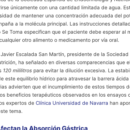
irse únicamente con una cantidad limitada de agua. Est
esidad de mantener una concentración adecuada del po
paña a la molécula principal. Las instrucciones detalla
 Se Toma especifican que el paciente debe esperar al
cualquier otro alimento o medicamento por vía oral.
o Javier Escalada San Martín, presidente de la Sociedad
utrición, ha señalado en diversas comparecencias que 
os
120 mililitros
para evitar la dilución excesiva. La estab
 este equilibrio hídrico para atravesar la barrera ácid
rias advierten que el incumplimiento de estos tiempos 
los beneficios terapéuticos observados en los ensayos cl
os expertos de
Clínica Universidad de Navarra
han apor
este tema.
fectan la Absorción Gástrica