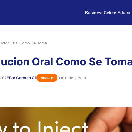
Business
Celebs
Educat
lucion Oral Como Se Toma
lucion Oral Como Se Tom
 2025
Por Carmen Gil
9 min de lectura
HEALTH