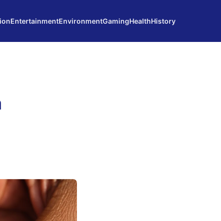
ion
Entertainment
Environment
Gaming
Health
History
a