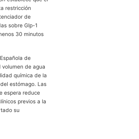
a restricción
tenciador de
das sobre Glp-1
 menos 30 minutos
 Española de
el volumen de agua
ilidad química de la
a del estómago. Las
de espera reduce
ínicos previos a la
tado su