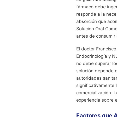
fármaco debe inger
responde a la nec
absorción que acom
Solucion Oral Como
antes de consumir 
El doctor Francisc
Endocrinología y N
no debe superar l
solución depende de
autoridades sanita
significativamente 
comercialización.
L
experiencia sobre 
Factores que A