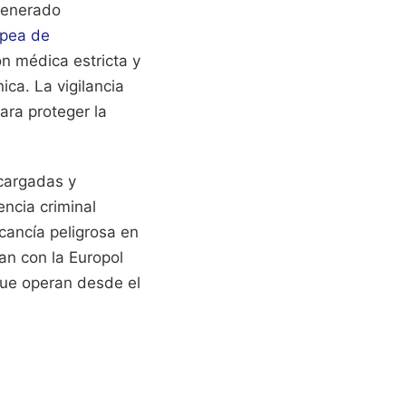
generado
opea de
n médica estricta y
ica. La vigilancia
para proteger la
cargadas y
encia criminal
cancía peligrosa en
an con la Europol
que operan desde el