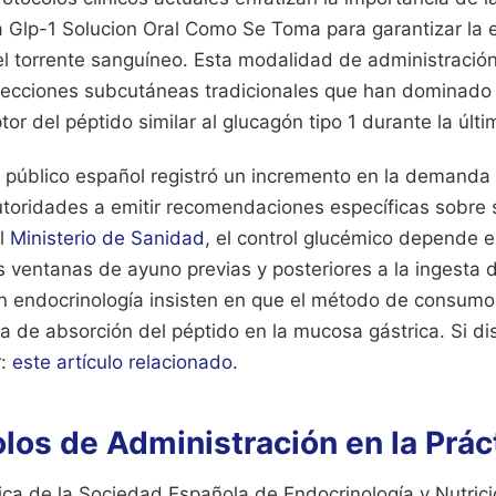
 Glp-1 Solucion Oral Como Se Toma para garantizar la e
 el torrente sanguíneo. Esta modalidad de administració
inyecciones subcutáneas tradicionales que han dominado
tor del péptido similar al glucagón tipo 1 durante la últ
io público español registró un incremento en la demanda
autoridades a emitir recomendaciones específicas sobre 
el
Ministerio de Sanidad
, el control glucémico depende e
s ventanas de ayuno previas y posteriores a la ingesta
en endocrinología insisten en que el método de consumo
sa de absorción del péptido en la mucosa gástrica.
Si di
r:
este artículo relacionado
.
los de Administración en la Práct
ica de la Sociedad Española de Endocrinología y Nutrici