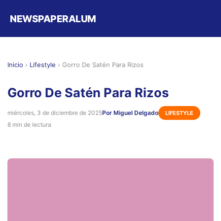
NEWSPAPERALUM
Inicio
›
Lifestyle
›
Gorro De Satén Para Rizos
Gorro De Satén Para Rizos
miércoles, 3 de diciembre de 2025
Por Miguel Delgado
LIFESTYLE
8 min de lectura