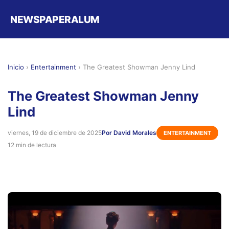
NEWSPAPERALUM
Inicio
›
Entertainment
›
The Greatest Showman Jenny Lind
The Greatest Showman Jenny
Lind
viernes, 19 de diciembre de 2025
Por David Morales
ENTERTAINMENT
12 min de lectura