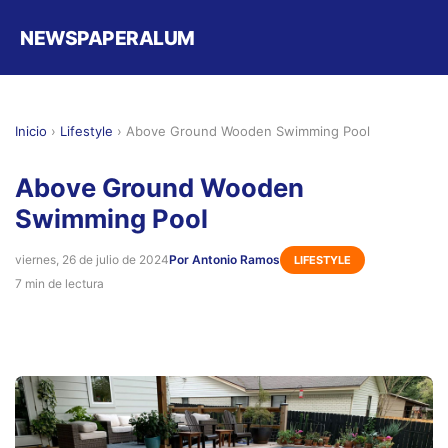
NEWSPAPERALUM
Inicio
›
Lifestyle
›
Above Ground Wooden Swimming Pool
Above Ground Wooden
Swimming Pool
viernes, 26 de julio de 2024
Por Antonio Ramos
LIFESTYLE
7 min de lectura