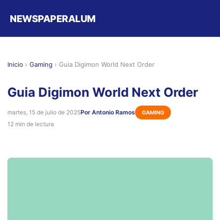
NEWSPAPERALUM
Inicio
›
Gaming
›
Guia Digimon World Next Order
Guia Digimon World Next Order
martes, 15 de julio de 2025
Por Antonio Ramos
GAMING
12 min de lectura