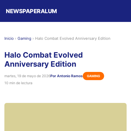
NEWSPAPERALUM
Inicio
›
Gaming
›
Halo Combat Evolved Anniversary Edition
Halo Combat Evolved
Anniversary Edition
martes, 19 de mayo de 2026
Por Antonio Ramos
GAMING
10 min de lectura