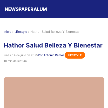
NEWSPAPERALUM
Inicio
›
Lifestyle
›
Hathor Salud Belleza Y Bienestar
Hathor Salud Belleza Y Bienestar
lunes, 14 de julio de 2025
Por Antonio Ramos
LIFESTYLE
10 min de lectura