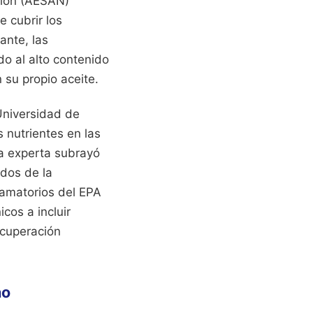
ción (AESAN)
 cubrir los
ante, las
o al alto contenido
 su propio aceite.
Universidad de
s nutrientes en las
La experta subrayó
ados de la
flamatorios del EPA
cos a incluir
ecuperación
no