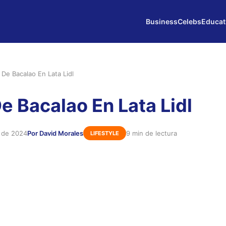
Business
Celebs
Educat
De Bacalao En Lata Lidl
e Bacalao En Lata Lidl
e de 2024
Por David Morales
9 min de lectura
LIFESTYLE