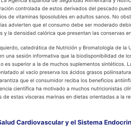
 La Agencia Española de Seguridad Alimentaria y Nutri
ración controlada de estos derivados del pescado puede
ios de vitaminas liposolubles en adultos sanos. No obst
rias advierten que el consumo debe ser moderado debid
 y la densidad calórica que presentan las conservas en
quierdo, catedrática de Nutrición y Bromatología de la 
en una sesión informativa que la biodisponibilidad de lo
o es superior a la de muchos suplementos sintéticos. 
nlatado al vacío preserva los ácidos grasos poliinsatur
garantiza que el consumidor reciba los beneficios antiin
encia científica ha motivado a muchos nutricionistas clíni
 de estas vísceras marinas en dietas orientadas a la r
Salud Cardiovascular y el Sistema Endocri