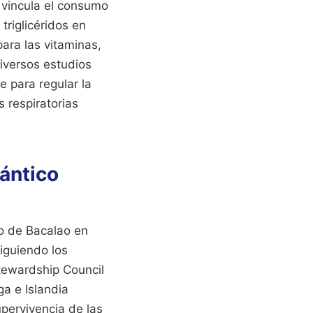
 vincula el consumo
triglicéridos en
para las vitaminas,
Diversos estudios
e para regular la
s respiratorias
lántico
do de Bacalao en
siguiendo los
tewardship Council
a e Islandia
upervivencia de las