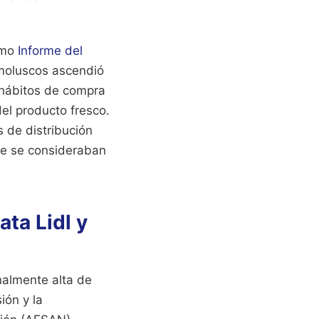
timo
Informe del
moluscos ascendió
 hábitos de compra
el producto fresco.
s de distribución
nte se consideraban
ata Lidl y
nalmente alta de
ión y la