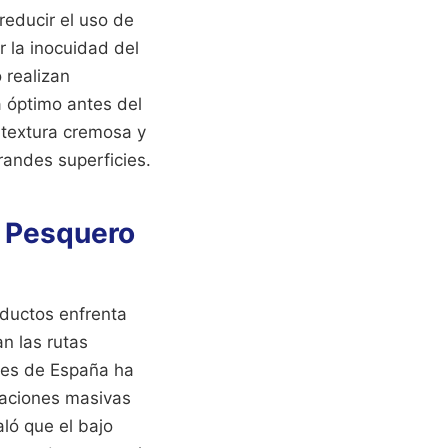
educir el uso de
r la inocuidad del
 realizan
a óptimo antes del
 textura cremosa y
randes superficies.
r Pesquero
oductos enfrenta
an las rutas
res de España ha
taciones masivas
aló que el bajo