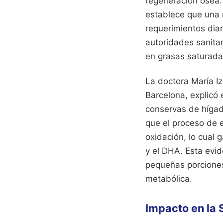
regeneración ósea.
establece que una 
requerimientos diar
autoridades sanita
en grasas saturadas
La doctora María Iz
Barcelona, explicó 
conservas de hígad
que el proceso de e
oxidación, lo cual 
y el DHA. Esta evid
pequeñas porciones
metabólica.
Impacto en la 