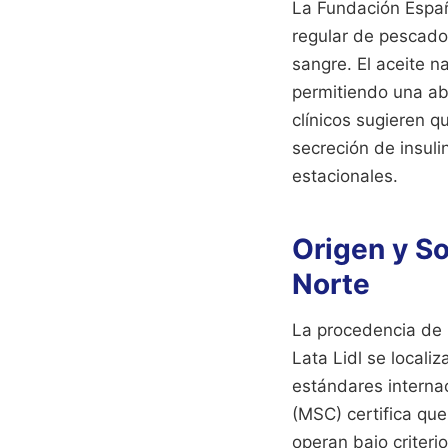
La Fundación Españ
regular de pescado 
sangre. El aceite n
permitiendo una abs
clínicos sugieren q
secreción de insuli
estacionales.
Origen y So
Norte
La procedencia de l
Lata Lidl se localiz
estándares interna
(MSC) certifica qu
operan bajo criteri