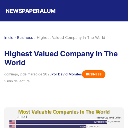
NEWSPAPERALUM
Inicio
›
Business
›
Highest Valued Company In The World
Highest Valued Company In The
World
domingo, 2 de marzo de 2025
Por David Morales
BUSINESS
9 min de lectura